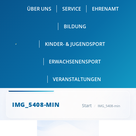
ÜBER UNS
SERVICE
EHRENAMT
BILDUNG
KINDER- & JUGENDSPORT
ERWACHSENENSPORT
VERANSTALTUNGEN
Sie befinden sich hier:
IMG_5408-MIN
Start
IMG_5408-min