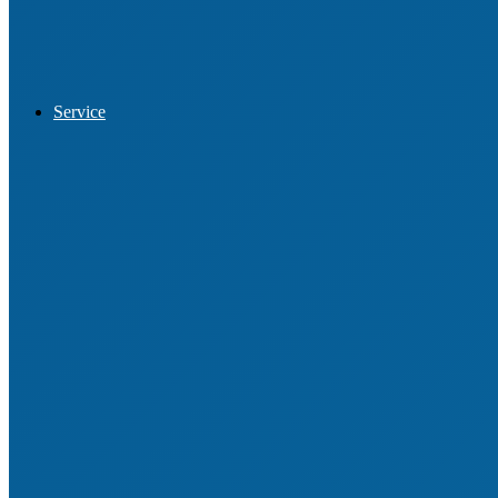
Datenschutz
Service
Vereinssuche
Vereinsberatung
VereinsCheck
Engagemententwicklung