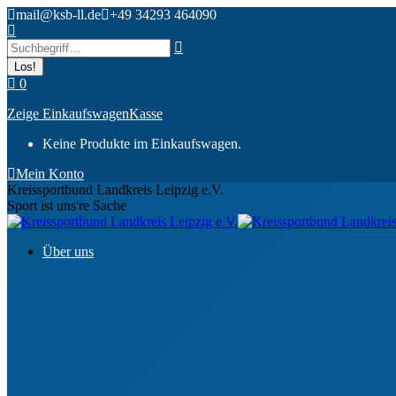
Zum
mail@ksb-ll.de
+49 34293 464090
Inhalt
Search:
springen
0
Zeige Einkaufswagen
Kasse
Keine Produkte im Einkaufswagen.
Mein Konto
Kreissportbund Landkreis Leipzig e.V.
Sport ist uns're Sache
Über uns
Ansprechpartner
Gremien & Organe