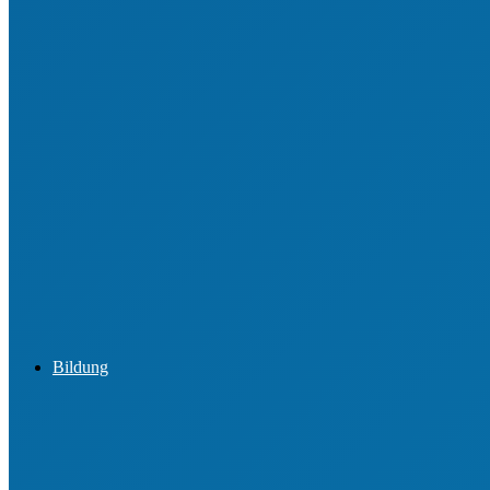
Ehrungen für junge Engagierte
Jugendordnung
Ehrenamtsbörsen
Best Practice aus den Vereinen
Bildung
Informationen zur Lizenz Übungsleiter C (Breiten