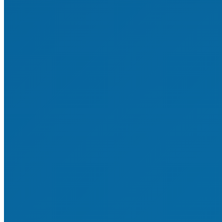
Ehrungen für junge Engagierte
Ehrungen für Erwachsene
Ehrungen für Vereine
Freiwilliges Engagement
Engagemententwicklung
Junges Engagement im Sport