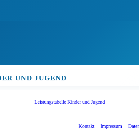
Über uns
Service
Ehrenamt
Bildung
Kinder- & Jugendsport
Erwachsenensport
Veranstaltungen
DER UND JUGEND
Leistungstabelle Kinder und Jugend
Kontakt
Impressum
Date