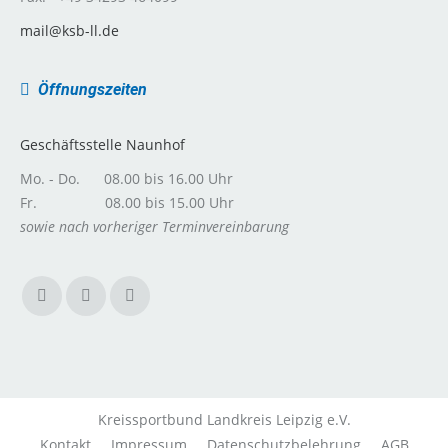
mail@ksb-ll.de
Öffnungszeiten
Geschäftsstelle Naunhof
Mo. - Do. 08.00 bis 16.00 Uhr
Fr. 08.00 bis 15.00 Uhr
sowie nach vorheriger Terminvereinbarung
Facebook
Instagram
E-
page
page
Mail
opens
opens
page
in
in
opens
new
new
in
Kreissportbund Landkreis Leipzig e.V.
window
window
new
Kontakt
Impressum
Datenschutzbelehrung
AGB