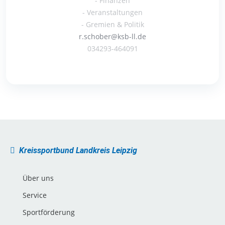
- Finanzen
- Veranstaltungen
- Gremien & Politik
r.schober@ksb-ll.de
034293-464091
Kreissportbund Landkreis Leipzig
Über uns
Service
Sportförderung