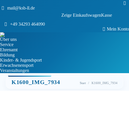
Sea
mail@ksb-ll.de
0
Zeige Einkaufswagen
Kasse
Keine Produkte im Einkaufswagen.
+49 34293 464090
Mein Konto
Über uns
Service
Ehrenamt
Bildung
Kinder- & Jugendsport
Erwachsenensport
Veranstaltungen
K1600_IMG_7934
Sie befinden sich hier:
Start
K1600_IMG_7934