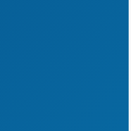
Vereinsberatung
VereinsCheck
Engagemententwicklung
Sportstätten & investive Maßnahmen
Vereinsrecht
Satzung & Ordnungen