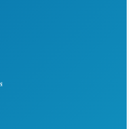
Seniorensport im Verein
N
der