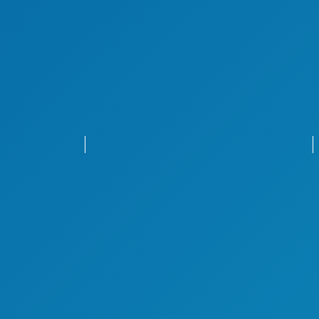
Junges Engagement im Sport
Ehrungen für junge Engagierte
Jugendordnung
Veranstaltungen Kinder- & Jugendsport
Sportchamp – Nach­wuchs­sportler­ehrung
Sportjugend-Forum/Sport­jugend­tag