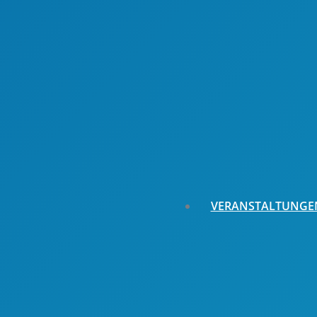
Sparkassen – Kinder- und Jugendspiele
Vorschulkindersportfest – Känguru
Sportfest
FLIZZY – Das Sächsische
Kindersportabzeichen
VERANSTALTUNGE
Veranstaltungskalen