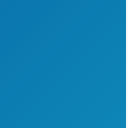
Sport pro Gesundheit
Rezept für Bewegung
Rehabilitationssport
Seniorensport
Richtig fit mit 50+
Aktivwoche 60+