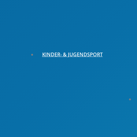
Ehrenamtsbörsen
Best Practice aus den Vereinen
KINDER- & JUGENDSPORT
Sportjugend-Vorstand
Kinderschutz im Sportverein
Fördermöglichkeiten Kinder- und
Jugendsport