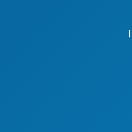
Freiwilliges Engagement
Engagemententwicklung
Junges Engagement im Sport
Ehrungen für junge Engagierte
Jugendordnung