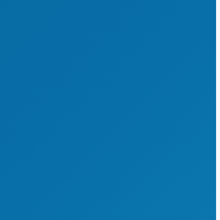
Informationen zur Lizenz Übungsleiter C
(Breitensport)
Aus- und Fortbildung von Vorständen
Aus- und Fortbildung im Jugendsport
Engagemententwicklung im Ehrenamt
Buchungsportal für Lehrgänge