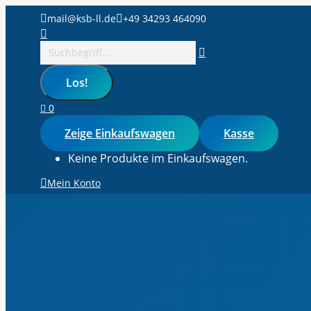
Zum
mail@ksb-ll.de
+49 34293 464090
Inhalt
Search:
springen
0
Zeige Einkaufswagen
Kasse
Keine Produkte im Einkaufswagen.
Mein Konto