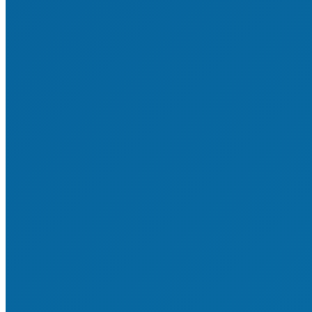
Ehrungen für junge Engagierte
Ehrungen für Erwachsene
Ehrungen für Vereine
Freiwilliges Engagement
Engagemententwicklung
Junges Engagement im Sport