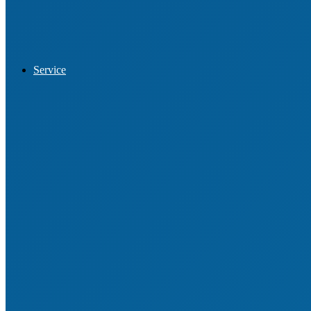
Datenschutz
Service
Vereinssuche
Vereinsberatung
VereinsCheck
Engagemententwicklung