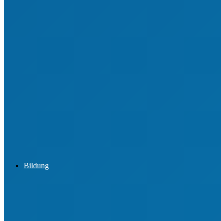
Ehrungen für junge Engagierte
Jugendordnung
Ehrenamtsbörsen
Best Practice aus den Vereinen
Bildung
Informationen zur Lizenz Übungsleiter C (Breiten