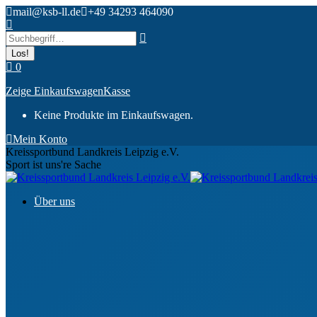
Zum
mail@ksb-ll.de
+49 34293 464090
Inhalt
Search:
springen
0
Zeige Einkaufswagen
Kasse
Keine Produkte im Einkaufswagen.
Mein Konto
Kreissportbund Landkreis Leipzig e.V.
Sport ist uns're Sache
Über uns
Ansprechpartner
Gremien & Organe