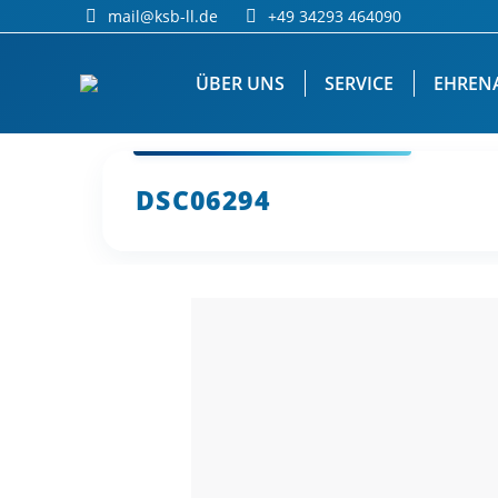
mail@ksb-ll.de
+49 34293 464090
ÜBER UNS
SERVICE
EHREN
DSC06294