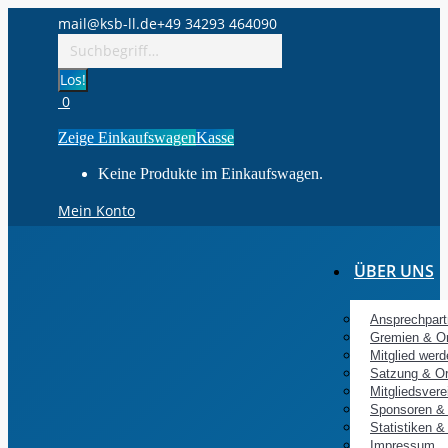
Zum
mail@ksb-ll.de
+49 34293 464090
Inhalt
Search:
springen
0
Zeige Einkaufswagen
Kasse
Keine Produkte im Einkaufswagen.
Mein Konto
ÜBER UNS
Ansprechpart
Gremien & O
Mitglied werd
Satzung & O
Mitgliedsvere
Sponsoren & 
Statistiken &
Impressum