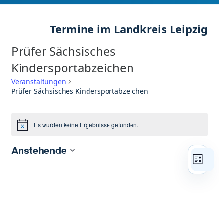
Prüfer Sächsisches
Kindersportabzeichen
Veranstaltungen
Prüfer Sächsisches Kindersportabzeichen
Veranstaltungen
Es wurden keine Ergebnisse gefunden.
Hinweis
Anstehende
Ans
Ver
Datum
Liste
Ans
Nav
wählen.
Nav