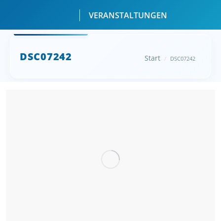
VERANSTALTUNGEN
Sie befinden sich
DSC07242
Start
DSC07242
hier: