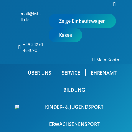
Search:
0
mail@ksb-
ll.de
Zeige Einkaufswagen
Kasse
+49 34293
Keine Produkte im
464090
Einkaufswagen.
Mein Konto
ÜBER UNS
SERVICE
EHRENAMT
BILDUNG
KINDER- & JUGENDSPORT
ERWACHSENENSPORT