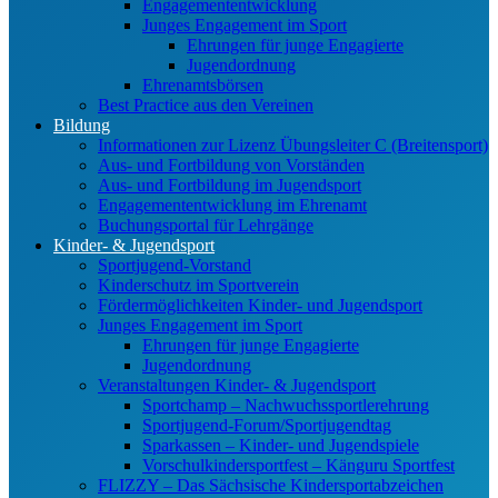
Engagemententwicklung
Junges Engagement im Sport
Ehrungen für junge Engagierte
Jugendordnung
Ehrenamtsbörsen
Best Practice aus den Vereinen
Bildung
Informationen zur Lizenz Übungsleiter C (Breitensport)
Aus- und Fortbildung von Vorständen
Aus- und Fortbildung im Jugendsport
Engagemententwicklung im Ehrenamt
Buchungsportal für Lehrgänge
Kinder- & Jugendsport
Sportjugend-Vorstand
Kinderschutz im Sportverein
Fördermöglichkeiten Kinder- und Jugendsport
Junges Engagement im Sport
Ehrungen für junge Engagierte
Jugendordnung
Veranstaltungen Kinder- & Jugendsport
Sportchamp – Nach­wuchs­sportler­ehrung
Sportjugend-Forum/Sport­jugend­tag
Sparkassen – Kinder- und Jugendspiele
Vorschulkindersportfest – Känguru Sportfest
FLIZZY – Das Sächsische Kindersportabzeichen