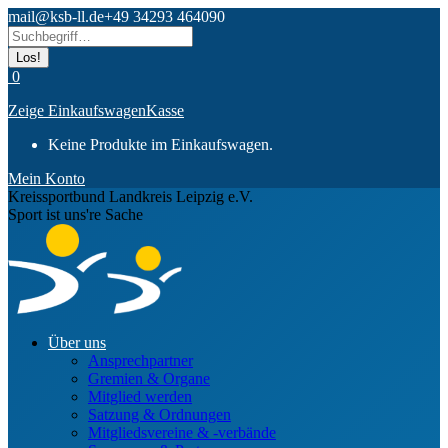
Zum
mail@ksb-ll.de
+49 34293 464090
Inhalt
Search:
springen
0
Zeige Einkaufswagen
Kasse
Keine Produkte im Einkaufswagen.
Mein Konto
Kreissportbund Landkreis Leipzig e.V.
Sport ist uns're Sache
Über uns
Ansprechpartner
Gremien & Organe
Mitglied werden
Satzung & Ordnungen
Mitgliedsvereine & -verbände