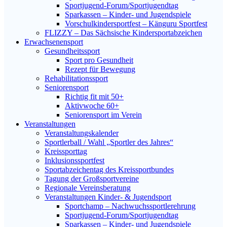
Sportjugend-Forum/Sport­jugend­tag
Sparkassen – Kinder- und Jugendspiele
Vorschulkindersportfest – Känguru Sportfest
FLIZZY – Das Sächsische Kindersportabzeichen
Erwachsenensport
Gesundheitssport
Sport pro Gesundheit
Rezept für Bewegung
Rehabilitationssport
Seniorensport
Richtig fit mit 50+
Aktivwoche 60+
Seniorensport im Verein
Veranstaltungen
Veranstaltungskalender
Sportlerball / Wahl „Sportler des Jahres“
Kreissporttag
Inklusionssportfest
Sportabzeichentag des Kreissportbundes
Tagung der Großsportvereine
Regionale Vereinsberatung
Veranstaltungen Kinder- & Jugendsport
Sportchamp – Nach­wuchs­sportler­ehrung
Sportjugend-Forum/Sport­jugend­tag
Sparkassen – Kinder- und Jugendspiele