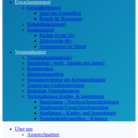
Erwachsenensport
Gesundheitssport
Sport pro Gesundheit
Rezept für Bewegung
Rehabilitationssport
Seniorensport
Richtig fit mit 50+
Aktivwoche 60+
Seniorensport im Verein
Veranstaltungen
Veranstaltungskalender
Sportlerball / Wahl „Sportler des Jahres“
Kreissporttag
Inklusionssportfest
Sportabzeichentag des Kreissportbundes
Tagung der Großsportvereine
Regionale Vereinsberatung
Veranstaltungen Kinder- & Jugendsport
Sportchamp – Nach­wuchs­sportler­ehrung
Sportjugend-Forum/Sport­jugend­tag
Sparkassen – Kinder- und Jugendspiele
Vorschulkindersportfest – Känguru
Über uns
Ansprechpartner