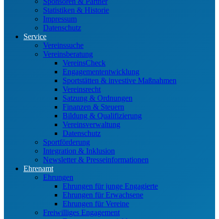
Sponsoren & Partner
Statistiken & Historie
Impressum
Datenschutz
Service
Vereinssuche
Vereinsberatung
VereinsCheck
Engagemententwicklung
Sportstätten & investive Maßnahmen
Vereinsrecht
Satzung & Ordnungen
Finanzen & Steuern
Bildung & Qualifizierung
Vereinsverwaltung
Datenschutz
Sportförderung
Integration & Inklusion
Newsletter & Presseinformationen
Ehrenamt
Ehrungen
Ehrungen für junge Engagierte
Ehrungen für Erwachsene
Ehrungen für Vereine
Freiwilliges Engagement