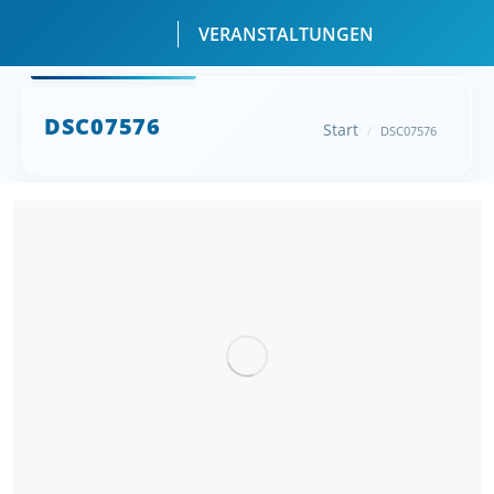
VERANSTALTUNGEN
Sie befinden sich
DSC07576
Start
DSC07576
hier: