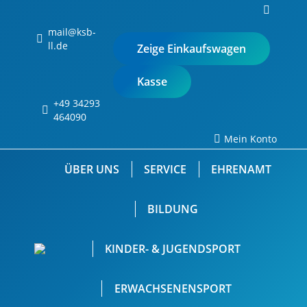
Search:
0
mail@ksb-
ll.de
Zeige Einkaufswagen
Kasse
+49 34293
Keine Produkte im
464090
Einkaufswagen.
Mein Konto
ÜBER UNS
SERVICE
EHRENAMT
BILDUNG
KINDER- & JUGENDSPORT
ERWACHSENENSPORT