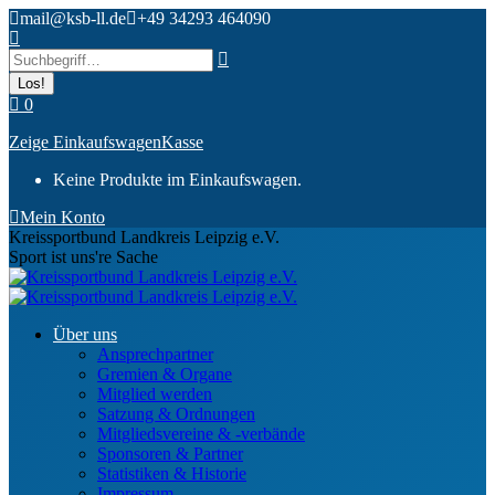
Zum
mail@ksb-ll.de
+49 34293 464090
Inhalt
Search:
springen
0
Zeige Einkaufswagen
Kasse
Keine Produkte im Einkaufswagen.
Mein Konto
Kreissportbund Landkreis Leipzig e.V.
Sport ist uns're Sache
Über uns
Ansprechpartner
Gremien & Organe
Mitglied werden
Satzung & Ordnungen
Mitgliedsvereine & -verbände
Sponsoren & Partner
Statistiken & Historie
Impressum