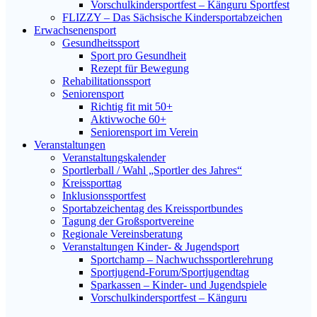
Vorschulkindersportfest – Känguru Sportfest
FLIZZY – Das Sächsische Kindersportabzeichen
Erwachsenensport
Gesundheitssport
Sport pro Gesundheit
Rezept für Bewegung
Rehabilitationssport
Seniorensport
Richtig fit mit 50+
Aktivwoche 60+
Seniorensport im Verein
Veranstaltungen
Veranstaltungskalender
Sportlerball / Wahl „Sportler des Jahres“
Kreissporttag
Inklusionssportfest
Sportabzeichentag des Kreissportbundes
Tagung der Großsportvereine
Regionale Vereinsberatung
Veranstaltungen Kinder- & Jugendsport
Sportchamp – Nach­wuchs­sportler­ehrung
Sportjugend-Forum/Sport­jugend­tag
Sparkassen – Kinder- und Jugendspiele
Vorschulkindersportfest – Känguru