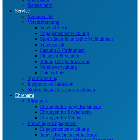
Datenschutz
Service
Vereinssuche
Vereinsberatung
VereinsCheck
Engagemententwicklung
Sportstätten & investive Maßnahmen
Vereinsrecht
Satzung & Ordnungen
Finanzen & Steuern
Bildung & Qualifizierung
Vereinsverwaltung
Datenschutz
Sportförderung
Integration & Inklusion
Newsletter & Presseinformationen
Ehrenamt
Ehrungen
Ehrungen für junge Engagierte
Ehrungen für Erwachsene
Ehrungen für Vereine
Freiwilliges Engagement
Engagemententwicklung
Junges Engagement im Sport