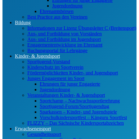
Ehrungen für junge Engagierte
Jugendordnung
Ehrenamtsbörsen
Best Practice aus den Vereinen
Bildung
Informationen zur Lizenz Übungsleiter C (Breitensport)
Aus- und Fortbildung von Vorständen
Aus- und Fortbildung im Jugendsport
Engagemententwicklung im Ehrenamt
Buchungsportal für Lehrgänge
Kinder- & Jugendsport
Sportjugend-Vorstand
Kinderschutz im Sportverein
Fördermöglichkeiten Kinder- und Jugendsport
Junges Engagement im Sport
Ehrungen für junge Engagierte
Jugendordnung
Veranstaltungen Kinder- & Jugendsport
Sportchamp – Nach­wuchs­sportler­ehrung
Sportjugend-Forum/Sport­jugend­tag
Sparkassen – Kinder- und Jugendspiele
Vorschulkindersportfest – Känguru Sportfest
FLIZZY – Das Sächsische Kindersportabzeichen
Erwachsenensport
Gesundheitssport