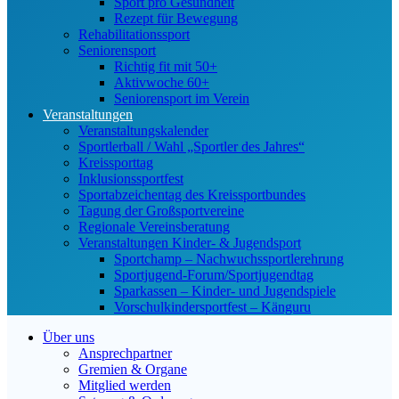
Sport pro Gesundheit
Rezept für Bewegung
Rehabilitationssport
Seniorensport
Richtig fit mit 50+
Aktivwoche 60+
Seniorensport im Verein
Veranstaltungen
Veranstaltungskalender
Sportlerball / Wahl „Sportler des Jahres“
Kreissporttag
Inklusionssportfest
Sportabzeichentag des Kreissportbundes
Tagung der Großsportvereine
Regionale Vereinsberatung
Veranstaltungen Kinder- & Jugendsport
Sportchamp – Nach­wuchs­sportler­ehrung
Sportjugend-Forum/Sport­jugend­tag
Sparkassen – Kinder- und Jugendspiele
Vorschulkindersportfest – Känguru
Über uns
Ansprechpartner
Gremien & Organe
Mitglied werden