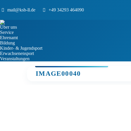
mail@ksb-ll.de
+49 34293 464090
Über uns
Service
Ehrenamt
Bildung
Kinder- & Jugendsport
Erwachsenensport
Veranstaltungen
IMAGE00040