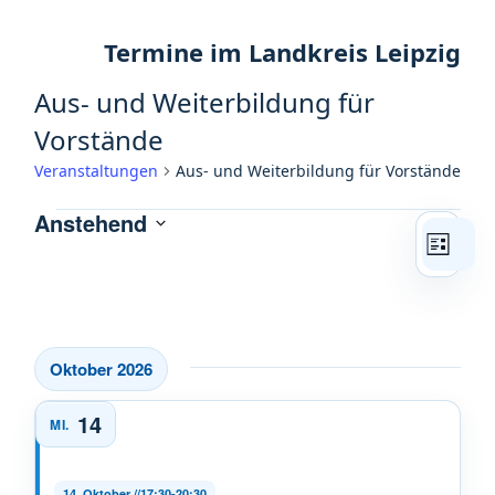
Aus- und Weiterbildung für
Vorstände
Veranstaltungen
Aus- und Weiterbildung für Vorstände
Anstehend
Veranstaltungen
Ansic
Veran
Datum
Liste
Ansic
Navig
wählen.
Navig
Oktober 2026
14
MI.
14. Oktober //17:30
-
20:30