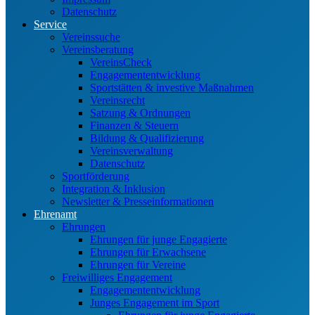
Datenschutz
Service
Vereinssuche
Vereinsberatung
VereinsCheck
Engagemententwicklung
Sportstätten & investive Maßnahmen
Vereinsrecht
Satzung & Ordnungen
Finanzen & Steuern
Bildung & Qualifizierung
Vereinsverwaltung
Datenschutz
Sportförderung
Integration & Inklusion
Newsletter & Presseinformationen
Ehrenamt
Ehrungen
Ehrungen für junge Engagierte
Ehrungen für Erwachsene
Ehrungen für Vereine
Freiwilliges Engagement
Engagemententwicklung
Junges Engagement im Sport