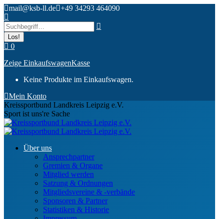
Zum
mail@ksb-ll.de
+49 34293 464090
Inhalt
Search:
springen
0
Zeige Einkaufswagen
Kasse
Keine Produkte im Einkaufswagen.
Mein Konto
Kreissportbund Landkreis Leipzig e.V.
Sport ist uns're Sache
Über uns
Ansprechpartner
Gremien & Organe
Mitglied werden
Satzung & Ordnungen
Mitgliedsvereine & -verbände
Sponsoren & Partner
Statistiken & Historie
Impressum