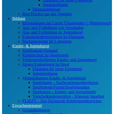
Ehrungen für junge Engagierte
Jugendordnung
Ehrenamtsbörsen
Best Practice aus den Vereinen
Bildung
Informationen zur Lizenz Übungsleiter C (Breitensport)
Aus- und Fortbildung von Vorständen
Aus- und Fortbildung im Jugendsport
Engagemententwicklung im Ehrenamt
Buchungsportal für Lehrgänge
Kinder- & Jugendsport
Sportjugend-Vorstand
Kinderschutz im Sportverein
Fördermöglichkeiten Kinder- und Jugendsport
Junges Engagement im Sport
Ehrungen für junge Engagierte
Jugendordnung
Veranstaltungen Kinder- & Jugendsport
Sportchamp – Nach­wuchs­sportler­ehrung
Sportjugend-Forum/Sport­jugend­tag
Sparkassen – Kinder- und Jugendspiele
Vorschulkindersportfest – Känguru Sportfest
FLIZZY – Das Sächsische Kindersportabzeichen
Erwachsenensport
Gesundheitssport