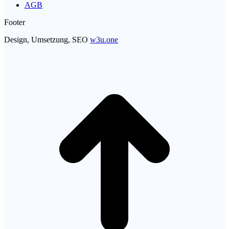
AGB
Footer
Design, Umsetzung, SEO
w3u.one
t
T