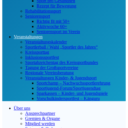
Sport pro Gesundheit
Rezept für Bewegung
Rehabilitationssport
Seniorensport
Richtig fit mit 50+
Aktivwoche 60+
Seniorensport im Verein
Veranstaltungen
Veranstaltungskalender
Sportlerball / Wahl „Sportler des Jahres“
Kreissporttag
Inklusionssportfest
Sportabzeichentag des Kreissportbundes
Tagung der Großsportvereine
Regionale Vereinsberatung
Veranstaltungen Kinder- & Jugendsport
Sportchamp – Nach­wuchs­sportler­ehrung
Sportjugend-Forum/Sport­jugend­tag
Sparkassen – Kinder- und Jugendspiele
Vorschulkindersportfest – Känguru
Über uns
Ansprechpartner
Gremien & Organe
Mitglied werden