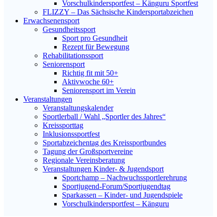
Vorschulkindersportfest – Känguru Sportfest
FLIZZY – Das Sächsische Kindersportabzeichen
Erwachsenensport
Gesundheitssport
Sport pro Gesundheit
Rezept für Bewegung
Rehabilitationssport
Seniorensport
Richtig fit mit 50+
Aktivwoche 60+
Seniorensport im Verein
Veranstaltungen
Veranstaltungskalender
Sportlerball / Wahl „Sportler des Jahres“
Kreissporttag
Inklusionssportfest
Sportabzeichentag des Kreissportbundes
Tagung der Großsportvereine
Regionale Vereinsberatung
Veranstaltungen Kinder- & Jugendsport
Sportchamp – Nach­wuchs­sportler­ehrung
Sportjugend-Forum/Sport­jugend­tag
Sparkassen – Kinder- und Jugendspiele
Vorschulkindersportfest – Känguru