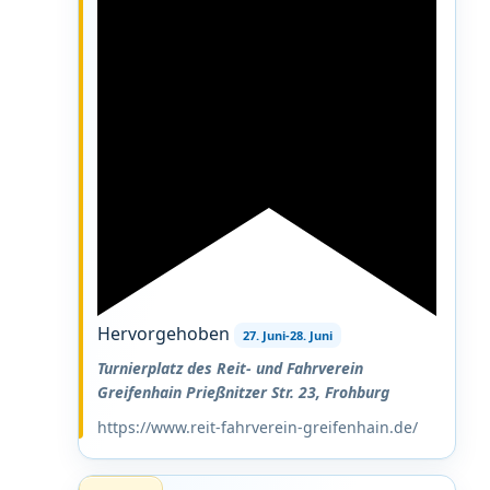
Hervorgehoben
27. Juni
-
28. Juni
Turnierplatz des Reit- und Fahrverein
Greifenhain
Prießnitzer Str. 23, Frohburg
https://www.reit-fahrverein-greifenhain.de/