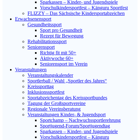
Sparkassen – Kinder- und Jugendspiele
Vorschulkindersportfest – Känguru Sportfest
FLIZZY – Das Sächsische Kindersportabzeichen
Erwachsenensport
Gesundheitssport
Sport pro Gesundheit
Rezept für Bewegung
Rehabilitationssport
Seniorensport
Richtig fit mit 50+
Aktivwoche 60+
Seniorensport im Verein
Veranstaltungen
Veranstaltungskalender
Sportlerball / Wahl „Sportler des Jahres“
Kreissporttag
Inklusionssportfest
Sportabzeichentag des Kreissportbundes
Tagung der Großsportvereine
Regionale Vereinsberatung
Veranstaltungen Kinder- & Jugendsport
Sportchamp – Nach­wuchs­sportler­ehrung
Sportjugend-Forum/Sport­jugend­tag
Sparkassen – Kinder- und Jugendspiele
Vorschulkindersportfest – Känguru