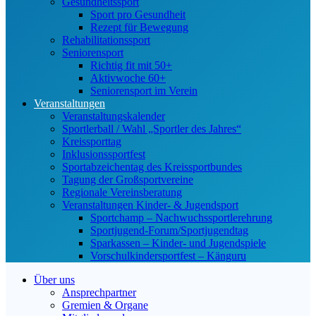
Gesundheitssport
Sport pro Gesundheit
Rezept für Bewegung
Rehabilitationssport
Seniorensport
Richtig fit mit 50+
Aktivwoche 60+
Seniorensport im Verein
Veranstaltungen
Veranstaltungskalender
Sportlerball / Wahl „Sportler des Jahres“
Kreissporttag
Inklusionssportfest
Sportabzeichentag des Kreissportbundes
Tagung der Großsportvereine
Regionale Vereinsberatung
Veranstaltungen Kinder- & Jugendsport
Sportchamp – Nach­wuchs­sportler­ehrung
Sportjugend-Forum/Sport­jugend­tag
Sparkassen – Kinder- und Jugendspiele
Vorschulkindersportfest – Känguru
Über uns
Ansprechpartner
Gremien & Organe