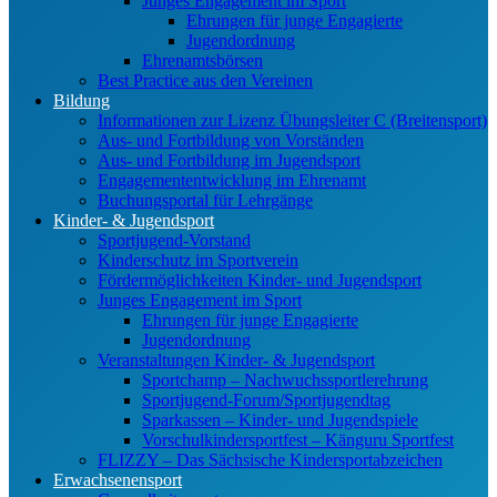
Junges Engagement im Sport
Ehrungen für junge Engagierte
Jugendordnung
Ehrenamtsbörsen
Best Practice aus den Vereinen
Bildung
Informationen zur Lizenz Übungsleiter C (Breitensport)
Aus- und Fortbildung von Vorständen
Aus- und Fortbildung im Jugendsport
Engagemententwicklung im Ehrenamt
Buchungsportal für Lehrgänge
Kinder- & Jugendsport
Sportjugend-Vorstand
Kinderschutz im Sportverein
Fördermöglichkeiten Kinder- und Jugendsport
Junges Engagement im Sport
Ehrungen für junge Engagierte
Jugendordnung
Veranstaltungen Kinder- & Jugendsport
Sportchamp – Nach­wuchs­sportler­ehrung
Sportjugend-Forum/Sport­jugend­tag
Sparkassen – Kinder- und Jugendspiele
Vorschulkindersportfest – Känguru Sportfest
FLIZZY – Das Sächsische Kindersportabzeichen
Erwachsenensport