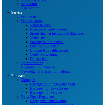
Impressum
Datenschutz
Service
Vereinssuche
Vereinsberatung
VereinsCheck
Engagemententwicklung
Sportstätten & investive Maßnahmen
Vereinsrecht
Satzung & Ordnungen
Finanzen & Steuern
Bildung & Qualifizierung
Vereinsverwaltung
Datenschutz
Sportförderung
Integration & Inklusion
Newsletter & Presseinformationen
Ehrenamt
Ehrungen
Ehrungen für junge Engagierte
Ehrungen für Erwachsene
Ehrungen für Vereine
Freiwilliges Engagement
Engagemententwicklung