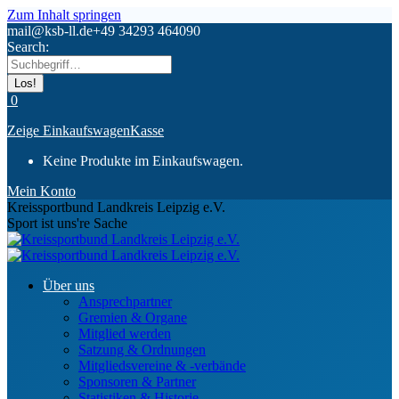
Zum Inhalt springen
mail@ksb-ll.de
+49 34293 464090
Search:
0
Zeige Einkaufswagen
Kasse
Keine Produkte im Einkaufswagen.
Mein Konto
Kreissportbund Landkreis Leipzig e.V.
Sport ist uns're Sache
Über uns
Ansprechpartner
Gremien & Organe
Mitglied werden
Satzung & Ordnungen
Mitgliedsvereine & -verbände
Sponsoren & Partner
Statistiken & Historie