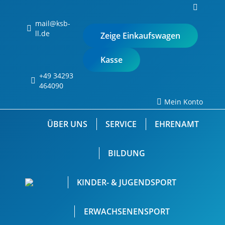
Search:
0
mail@ksb-
ll.de
Zeige Einkaufswagen
Kasse
+49 34293
Keine Produkte im
464090
Einkaufswagen.
Mein Konto
ÜBER UNS
SERVICE
EHRENAMT
BILDUNG
KINDER- & JUGENDSPORT
ERWACHSENENSPORT