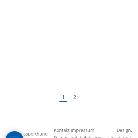
01.11.2023 Sportjugendtag
Allgemein
,
Bildung
,
Ehrenamt
,
Featured
,
Veranstaltungen
Von
ksb-ll
17. Oktober 2023
Die Sportjugend Landkreis Leipzig lädt alle
Verantwortlichen für Kinder- und Jugendarbeit zum 13.
Sportjugendtag recht herzlich ein. Der Sportjugendtag
ist ein traditionelles Treffen der Jugendleiter/innen und
Engagierten aus den Sportvereinen.…
1
2
→
Kontakt
Impressum
Design,
Kreissportbund
Datenschutzbelehrung
Umsetzung,