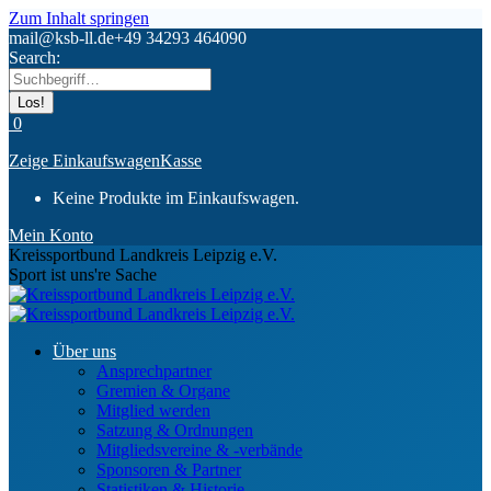
Zum Inhalt springen
mail@ksb-ll.de
+49 34293 464090
Search:
0
Zeige Einkaufswagen
Kasse
Keine Produkte im Einkaufswagen.
Mein Konto
Kreissportbund Landkreis Leipzig e.V.
Sport ist uns're Sache
Über uns
Ansprechpartner
Gremien & Organe
Mitglied werden
Satzung & Ordnungen
Mitgliedsvereine & -verbände
Sponsoren & Partner
Statistiken & Historie