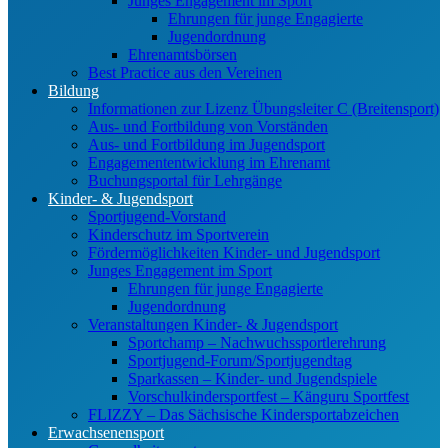
Junges Engagement im Sport
Ehrungen für junge Engagierte
Jugendordnung
Ehrenamtsbörsen
Best Practice aus den Vereinen
Bildung
Informationen zur Lizenz Übungsleiter C (Breitensport)
Aus- und Fortbildung von Vorständen
Aus- und Fortbildung im Jugendsport
Engagemententwicklung im Ehrenamt
Buchungsportal für Lehrgänge
Kinder- & Jugendsport
Sportjugend-Vorstand
Kinderschutz im Sportverein
Fördermöglichkeiten Kinder- und Jugendsport
Junges Engagement im Sport
Ehrungen für junge Engagierte
Jugendordnung
Veranstaltungen Kinder- & Jugendsport
Sportchamp – Nach­wuchs­sportler­ehrung
Sportjugend-Forum/Sport­jugend­tag
Sparkassen – Kinder- und Jugendspiele
Vorschulkindersportfest – Känguru Sportfest
FLIZZY – Das Sächsische Kindersportabzeichen
Erwachsenensport