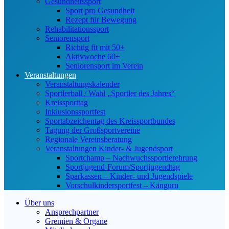
Gesundheitssport
Sport pro Gesundheit
Rezept für Bewegung
Rehabilitationssport
Seniorensport
Richtig fit mit 50+
Aktivwoche 60+
Seniorensport im Verein
Veranstaltungen
Veranstaltungskalender
Sportlerball / Wahl „Sportler des Jahres“
Kreissporttag
Inklusionssportfest
Sportabzeichentag des Kreissportbundes
Tagung der Großsportvereine
Regionale Vereinsberatung
Veranstaltungen Kinder- & Jugendsport
Sportchamp – Nach­wuchs­sportler­ehrung
Sportjugend-Forum/Sport­jugend­tag
Sparkassen – Kinder- und Jugendspiele
Vorschulkindersportfest – Känguru
Über uns
Ansprechpartner
Gremien & Organe