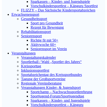
Sparkassen – Kinder- und Jugendspiele
Vorschulkindersportfest – Känguru Sportfest
FLIZZY – Das Sächsische Kindersportabzeichen
Erwachsenensport
Gesundheitssport
Sport pro Gesundheit
Rezept für Bewegung
Rehabilitationssport
Seniorensport
Richtig fit mit 50+
Aktivwoche 60+
Seniorensport im Verein
Veranstaltungen
Veranstaltungskalender
Sportlerball / Wahl „Sportler des Jahres“
Kreissporttag
Inklusionssportfest
Sportabzeichentag des Kreissportbundes
Tagung der Großsportvereine
Regionale Vereinsberatung
Veranstaltungen Kinder- & Jugendsport
Sportchamp – Nach­wuchs­sportler­ehrung
Sportjugend-Forum/Sport­jugend­tag
Sparkassen – Kinder- und Jugendspiele
Vorschulkindersportfest – Känguru