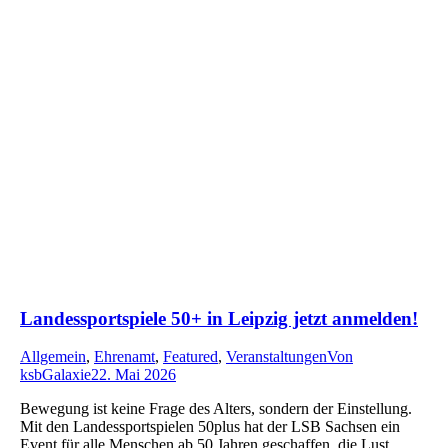
Landessportspiele 50+ in Leipzig jetzt anmelden!
Allgemein
,
Ehrenamt
,
Featured
,
Veranstaltungen
Von
ksbGalaxie
22. Mai 2026
Bewegung ist keine Frage des Alters, sondern der Einstellung.
Mit den Landessportspielen 50plus hat der LSB Sachsen ein
Event für alle Menschen ab 50 Jahren geschaffen, die Lust