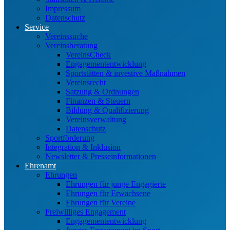
Impressum
Datenschutz
Service
Vereinssuche
Vereinsberatung
VereinsCheck
Engagemententwicklung
Sportstätten & investive Maßnahmen
Vereinsrecht
Satzung & Ordnungen
Finanzen & Steuern
Bildung & Qualifizierung
Vereinsverwaltung
Datenschutz
Sportförderung
Integration & Inklusion
Newsletter & Presseinformationen
Ehrenamt
Ehrungen
Ehrungen für junge Engagierte
Ehrungen für Erwachsene
Ehrungen für Vereine
Freiwilliges Engagement
Engagemententwicklung