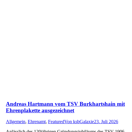
Andreas Hartmann vom TSV Burkhartshain mit
Ehrenplakette ausgezeichnet
Allgemein
,
Ehrenamt
,
Featured
Von
ksbGalaxie
23. Juli 2026
Anlässlich des 120jährigen Gründungsjubiläums des TSV 1906