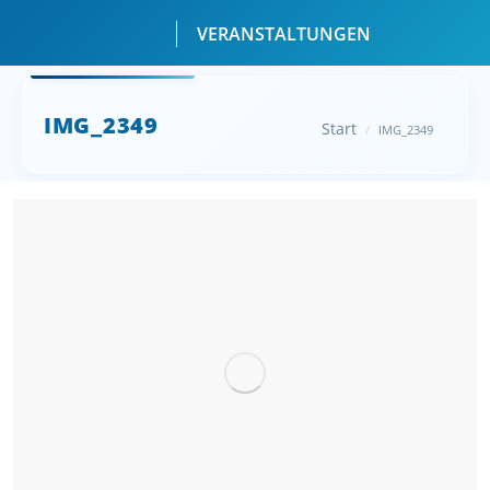
VERANSTALTUNGEN
Sie befinden sich
IMG_2349
Start
IMG_2349
hier: