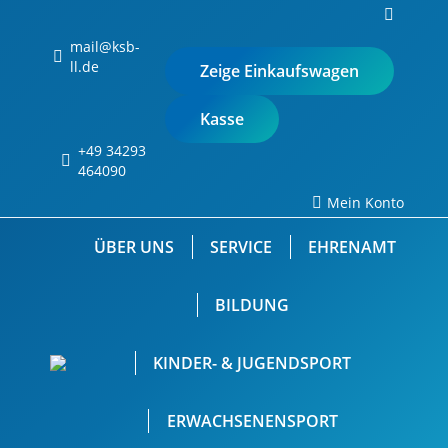
Search:
0
mail@ksb-
ll.de
Zeige Einkaufswagen
Kasse
+49 34293
Keine Produkte im
464090
Einkaufswagen.
Mein Konto
ÜBER UNS
SERVICE
EHRENAMT
BILDUNG
KINDER- & JUGENDSPORT
ERWACHSENENSPORT