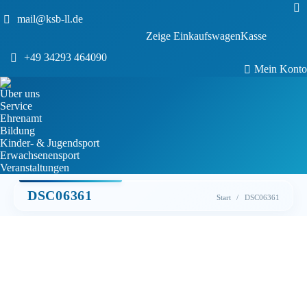
Sea
mail@ksb-ll.de
0
Zeige Einkaufswagen
Kasse
Keine Produkte im Einkaufswagen.
+49 34293 464090
Mein Konto
Über uns
Service
Ehrenamt
Bildung
Kinder- & Jugendsport
Erwachsenensport
Veranstaltungen
DSC06361
Sie befinden sich
Start
DSC06361
hier: