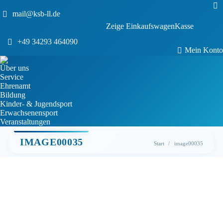
Sea
mail@ksb-ll.de
0
Zeige Einkaufswagen
Kasse
Keine Produkte im Einkaufswagen.
+49 34293 464090
Mein Konto
Über uns
Service
Ehrenamt
Bildung
Kinder- & Jugendsport
Erwachsenensport
Veranstaltungen
IMAGE00035
Sie befinden sich
Start
image00035
hier: