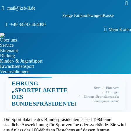
Sea
mail@ksb-ll.de
0
Zeige Einkaufswagen
Kasse
Keine Produkte im Einkaufswagen.
+49 34293 464090
Mein Konto
Über uns
Service
Ehrenamt
Bildung
Kinder- & Jugendsport
Erwachsenensport
Veranstaltungen
EHRUNG
Sie befinden sich hier:
Start
Ehrenamt
„SPORTPLAKETTE
Ehrungen
DES
Ehrung „Sportplakette des
Bundespräsidenten“
BUNDESPRÄSIDENTEN“
Die Sportplakette des Bundespräsidenten ist seit 1984 eine
staatliche Auszeichnung für Sportvereine oder -verbände. Sie wird
aus Anlass des 100-jährigen Bestehens auf dessen Antrag