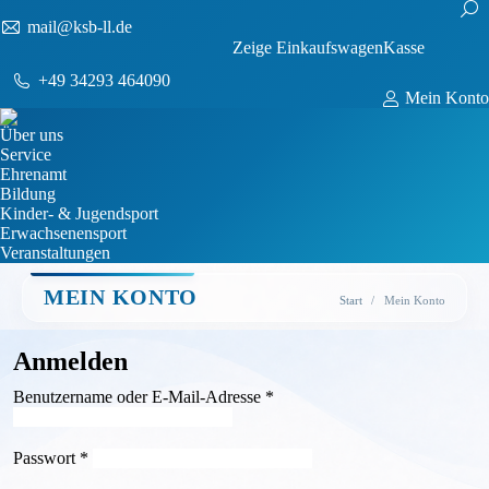
Sear
mail@ksb-ll.de
0
Zeige Einkaufswagen
Kasse
Keine Produkte im Einkaufswagen.
+49 34293 464090
Mein Konto
Über uns
Service
Ehrenamt
Bildung
Kinder- & Jugendsport
Erwachsenensport
Veranstaltungen
MEIN KONTO
Sie befinden sich
Start
Mein Konto
hier:
Anmelden
Erforderlich
Benutzername oder E-Mail-Adresse
*
Erforderlich
Passwort
*