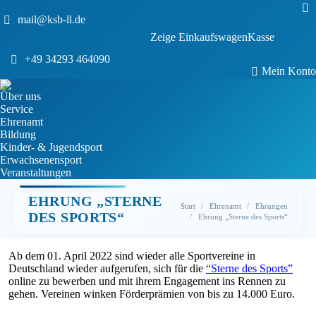
Sea
mail@ksb-ll.de
0
Zeige Einkaufswagen
Kasse
Keine Produkte im Einkaufswagen.
+49 34293 464090
Mein Konto
Über uns
Service
Ehrenamt
Bildung
Kinder- & Jugendsport
Erwachsenensport
Veranstaltungen
EHRUNG „STERNE
Sie befinden sich hier:
Start
Ehrenamt
Ehrungen
DES SPORTS“
Ehrung „Sterne des Sports“
Ab dem 01. April 2022 sind wieder alle Sportvereine in
Deutschland wieder aufgerufen, sich für die
“Sterne des Sports”
online zu bewerben und mit ihrem Engagement ins Rennen zu
gehen. Vereinen winken Förderprämien von bis zu 14.000 Euro.