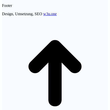
window
Footer
Design, Umsetzung, SEO
w3u.one
t
T