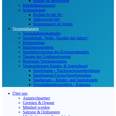
Rezept für Bewegung
Rehabilitationssport
Seniorensport
Richtig fit mit 50+
Aktivwoche 60+
Seniorensport im Verein
Veranstaltungen
Veranstaltungskalender
Sportlerball / Wahl „Sportler des Jahres“
Kreissporttag
Inklusionssportfest
Sportabzeichentag des Kreissportbundes
Tagung der Großsportvereine
Regionale Vereinsberatung
Veranstaltungen Kinder- & Jugendsport
Sportchamp – Nach­wuchs­sportler­ehrung
Sportjugend-Forum/Sport­jugend­tag
Sparkassen – Kinder- und Jugendspiele
Vorschulkindersportfest – Känguru
Über uns
Ansprechpartner
Gremien & Organe
Mitglied werden
Satzung & Ordnungen