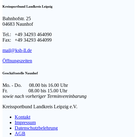
Kreissportbund Landkreis Leipzig
Bahnhofstr. 25
04683 Naunhof
Tel.: +49 34293 464090
Fax: +49 34293 464099
mail@ksb-ll.de
Öffnungszeiten
Geschäftsstelle Naunhof
Mo. - Do. 08.00 bis 16.00 Uhr
Fr. 08.00 bis 15.00 Uhr
sowie nach vorheriger Terminvereinbarung
Facebook
Instagram
E-
Kreissportbund Landkreis Leipzig e.V.
page
page
Mail
Kontakt
opens
opens
page
Impressum
in
in
opens
Datenschutzbelehrung
new
new
in
AGB
window
window
new