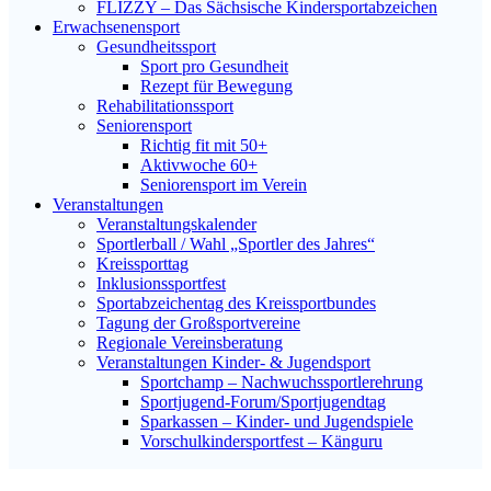
FLIZZY – Das Sächsische Kindersportabzeichen
Erwachsenensport
Gesundheitssport
Sport pro Gesundheit
Rezept für Bewegung
Rehabilitationssport
Seniorensport
Richtig fit mit 50+
Aktivwoche 60+
Seniorensport im Verein
Veranstaltungen
Veranstaltungskalender
Sportlerball / Wahl „Sportler des Jahres“
Kreissporttag
Inklusionssportfest
Sportabzeichentag des Kreissportbundes
Tagung der Großsportvereine
Regionale Vereinsberatung
Veranstaltungen Kinder- & Jugendsport
Sportchamp – Nach­wuchs­sportler­ehrung
Sportjugend-Forum/Sport­jugend­tag
Sparkassen – Kinder- und Jugendspiele
Vorschulkindersportfest – Känguru