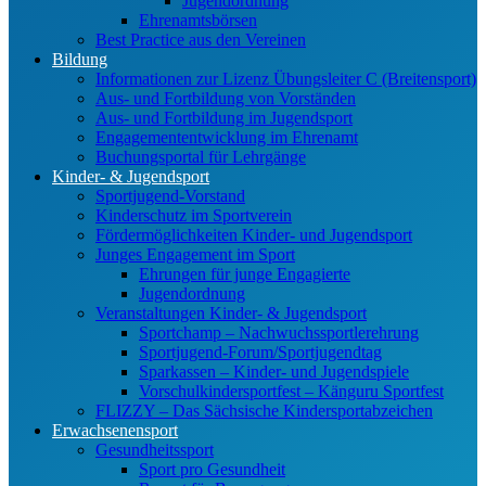
Jugendordnung
Ehrenamtsbörsen
Best Practice aus den Vereinen
Bildung
Informationen zur Lizenz Übungsleiter C (Breitensport)
Aus- und Fortbildung von Vorständen
Aus- und Fortbildung im Jugendsport
Engagemententwicklung im Ehrenamt
Buchungsportal für Lehrgänge
Kinder- & Jugendsport
Sportjugend-Vorstand
Kinderschutz im Sportverein
Fördermöglichkeiten Kinder- und Jugendsport
Junges Engagement im Sport
Ehrungen für junge Engagierte
Jugendordnung
Veranstaltungen Kinder- & Jugendsport
Sportchamp – Nach­wuchs­sportler­ehrung
Sportjugend-Forum/Sport­jugend­tag
Sparkassen – Kinder- und Jugendspiele
Vorschulkindersportfest – Känguru Sportfest
FLIZZY – Das Sächsische Kindersportabzeichen
Erwachsenensport
Gesundheitssport
Sport pro Gesundheit