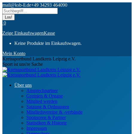
Zum
mail@ksb-ll.de
+49 34293 464090
Inhalt
Search:
springen
0
Zeige Einkaufswagen
Kasse
Keine Produkte im Einkaufswagen.
Mein Konto
Kreissportbund Landkreis Leipzig e.V.
Sport ist uns're Sache
Über uns
Ansprechpartner
Gremien & Organe
Mitglied werden
Satzung & Ordnungen
Mitgliedsvereine & -verbände
Sponsoren & Partner
Statistiken & Historie
Impressum
Datenschutz