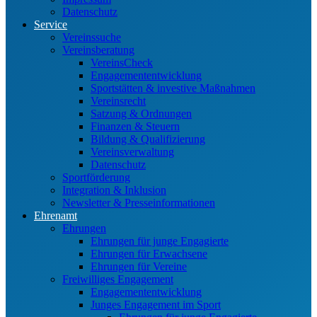
Datenschutz
Service
Vereinssuche
Vereinsberatung
VereinsCheck
Engagemententwicklung
Sportstätten & investive Maßnahmen
Vereinsrecht
Satzung & Ordnungen
Finanzen & Steuern
Bildung & Qualifizierung
Vereinsverwaltung
Datenschutz
Sportförderung
Integration & Inklusion
Newsletter & Presseinformationen
Ehrenamt
Ehrungen
Ehrungen für junge Engagierte
Ehrungen für Erwachsene
Ehrungen für Vereine
Freiwilliges Engagement
Engagemententwicklung
Junges Engagement im Sport