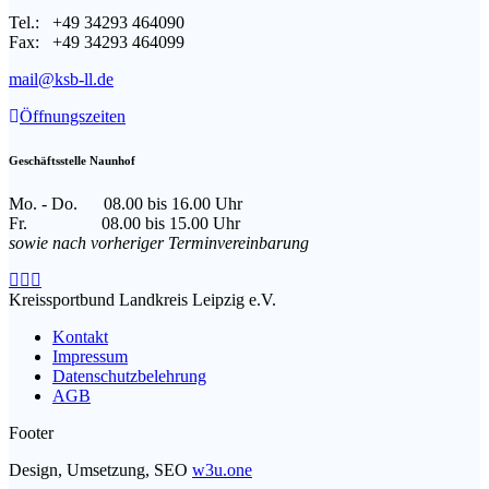
Tel.: +49 34293 464090
Fax: +49 34293 464099
mail@ksb-ll.de
Öffnungszeiten
Geschäftsstelle Naunhof
Mo. - Do. 08.00 bis 16.00 Uhr
Fr. 08.00 bis 15.00 Uhr
sowie nach vorheriger Terminvereinbarung
Facebook
Instagram
E-
page
page
Mail
Kreissportbund Landkreis Leipzig e.V.
opens
opens
page
Kontakt
in
in
opens
Impressum
new
new
in
Datenschutzbelehrung
window
window
new
AGB
window
Footer
Design, Umsetzung, SEO
w3u.one