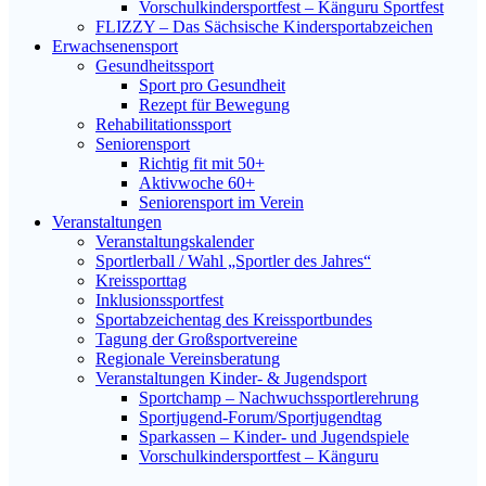
Vorschulkindersportfest – Känguru Sportfest
FLIZZY – Das Sächsische Kindersportabzeichen
Erwachsenensport
Gesundheitssport
Sport pro Gesundheit
Rezept für Bewegung
Rehabilitationssport
Seniorensport
Richtig fit mit 50+
Aktivwoche 60+
Seniorensport im Verein
Veranstaltungen
Veranstaltungskalender
Sportlerball / Wahl „Sportler des Jahres“
Kreissporttag
Inklusionssportfest
Sportabzeichentag des Kreissportbundes
Tagung der Großsportvereine
Regionale Vereinsberatung
Veranstaltungen Kinder- & Jugendsport
Sportchamp – Nach­wuchs­sportler­ehrung
Sportjugend-Forum/Sport­jugend­tag
Sparkassen – Kinder- und Jugendspiele
Vorschulkindersportfest – Känguru