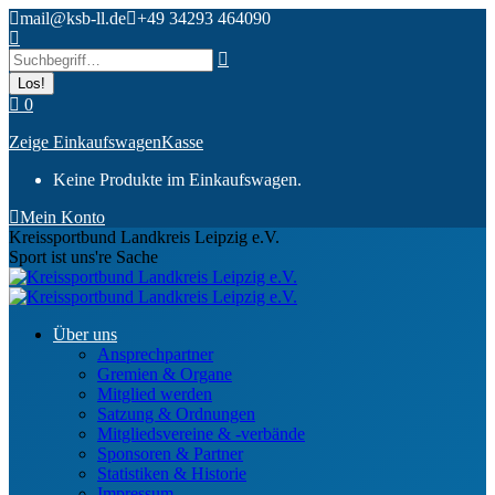
Zum
mail@ksb-ll.de
+49 34293 464090
Inhalt
Search:
springen
0
Zeige Einkaufswagen
Kasse
Keine Produkte im Einkaufswagen.
Mein Konto
Kreissportbund Landkreis Leipzig e.V.
Sport ist uns're Sache
Über uns
Ansprechpartner
Gremien & Organe
Mitglied werden
Satzung & Ordnungen
Mitgliedsvereine & -verbände
Sponsoren & Partner
Statistiken & Historie
Impressum