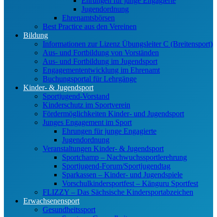
Ehrungen für junge Engagierte
Jugendordnung
Ehrenamtsbörsen
Best Practice aus den Vereinen
Bildung
Informationen zur Lizenz Übungsleiter C (Breitensport)
Aus- und Fortbildung von Vorständen
Aus- und Fortbildung im Jugendsport
Engagemententwicklung im Ehrenamt
Buchungsportal für Lehrgänge
Kinder- & Jugendsport
Sportjugend-Vorstand
Kinderschutz im Sportverein
Fördermöglichkeiten Kinder- und Jugendsport
Junges Engagement im Sport
Ehrungen für junge Engagierte
Jugendordnung
Veranstaltungen Kinder- & Jugendsport
Sportchamp – Nach­wuchs­sportler­ehrung
Sportjugend-Forum/Sport­jugend­tag
Sparkassen – Kinder- und Jugendspiele
Vorschulkindersportfest – Känguru Sportfest
FLIZZY – Das Sächsische Kindersportabzeichen
Erwachsenensport
Gesundheitssport