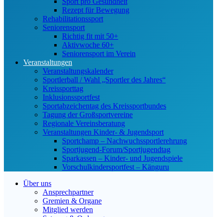
Sport pro Gesundheit
Rezept für Bewegung
Rehabilitationssport
Seniorensport
Richtig fit mit 50+
Aktivwoche 60+
Seniorensport im Verein
Veranstaltungen
Veranstaltungskalender
Sportlerball / Wahl „Sportler des Jahres“
Kreissporttag
Inklusionssportfest
Sportabzeichentag des Kreissportbundes
Tagung der Großsportvereine
Regionale Vereinsberatung
Veranstaltungen Kinder- & Jugendsport
Sportchamp – Nach­wuchs­sportler­ehrung
Sportjugend-Forum/Sport­jugend­tag
Sparkassen – Kinder- und Jugendspiele
Vorschulkindersportfest – Känguru
Über uns
Ansprechpartner
Gremien & Organe
Mitglied werden