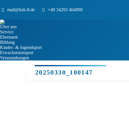
mail@ksb-ll.de
+49 34293 464090
Über uns
Service
Ehrenamt
Bildung
Kinder- & Jugendsport
Erwachsenensport
Veranstaltungen
20250330_100147