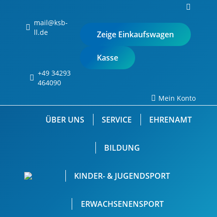
Search:
0
mail@ksb-
ll.de
Zeige Einkaufswagen
Kasse
+49 34293
Keine Produkte im
464090
Einkaufswagen.
Mein Konto
ÜBER UNS
SERVICE
EHRENAMT
BILDUNG
KINDER- & JUGENDSPORT
ERWACHSENENSPORT