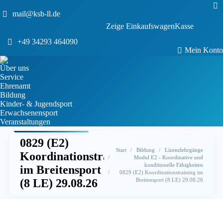
Sea
mail@ksb-ll.de
0
Zeige Einkaufswagen
Kasse
Keine Produkte im Einkaufswagen.
+49 34293 464090
Mein Konto
Über uns
Service
Ehrenamt
Bildung
Kinder- & Jugendsport
Erwachsenensport
Veranstaltungen
0829 (E2)
Sie befinden sich hier:
Start
Bildung
Lizenzlehrgänge
Koordinationstraining
Modul E2 - Koordinative und
konditionelle Fähigkeiten
im Breitensport
0829 (E2) Koordinationstraining im
Breitensport (8 LE) 29.08.26
(8 LE) 29.08.26