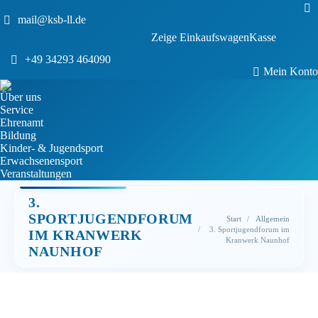
Sea
mail@ksb-ll.de
0
Zeige Einkaufswagen
Kasse
Keine Produkte im Einkaufswagen.
+49 34293 464090
Mein Konto
Über uns
Service
Ehrenamt
Bildung
Kinder- & Jugendsport
Erwachsenensport
Veranstaltungen
3.
Sie befinden sich hier:
SPORTJUGENDFORUM
Start
Allgemein
3. Sportjugendforum im
IM KRANWERK
Kranwerk Naunhof
NAUNHOF