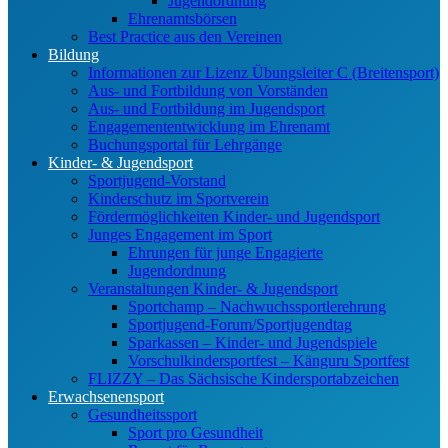
Jugendordnung
Ehrenamtsbörsen
Best Practice aus den Vereinen
Bildung
Informationen zur Lizenz Übungsleiter C (Breitensport)
Aus- und Fortbildung von Vorständen
Aus- und Fortbildung im Jugendsport
Engagemententwicklung im Ehrenamt
Buchungsportal für Lehrgänge
Kinder- & Jugendsport
Sportjugend-Vorstand
Kinderschutz im Sportverein
Fördermöglichkeiten Kinder- und Jugendsport
Junges Engagement im Sport
Ehrungen für junge Engagierte
Jugendordnung
Veranstaltungen Kinder- & Jugendsport
Sportchamp – Nach­wuchs­sportler­ehrung
Sportjugend-Forum/Sport­jugend­tag
Sparkassen – Kinder- und Jugendspiele
Vorschulkindersportfest – Känguru Sportfest
FLIZZY – Das Sächsische Kindersportabzeichen
Erwachsenensport
Gesundheitssport
Sport pro Gesundheit