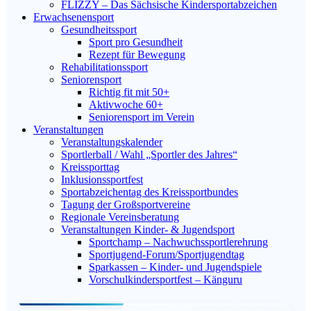
FLIZZY – Das Sächsische Kindersportabzeichen
Erwachsenensport
Gesundheitssport
Sport pro Gesundheit
Rezept für Bewegung
Rehabilitationssport
Seniorensport
Richtig fit mit 50+
Aktivwoche 60+
Seniorensport im Verein
Veranstaltungen
Veranstaltungskalender
Sportlerball / Wahl „Sportler des Jahres“
Kreissporttag
Inklusionssportfest
Sportabzeichentag des Kreissportbundes
Tagung der Großsportvereine
Regionale Vereinsberatung
Veranstaltungen Kinder- & Jugendsport
Sportchamp – Nach­wuchs­sportler­ehrung
Sportjugend-Forum/Sport­jugend­tag
Sparkassen – Kinder- und Jugendspiele
Vorschulkindersportfest – Känguru