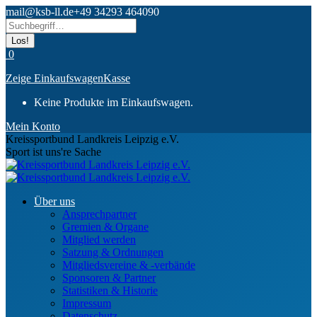
Zum
mail@ksb-ll.de
+49 34293 464090
Inhalt
Search:
springen
0
Zeige Einkaufswagen
Kasse
Keine Produkte im Einkaufswagen.
Mein Konto
Kreissportbund Landkreis Leipzig e.V.
Sport ist uns're Sache
Über uns
Ansprechpartner
Gremien & Organe
Mitglied werden
Satzung & Ordnungen
Mitgliedsvereine & -verbände
Sponsoren & Partner
Statistiken & Historie
Impressum
Datenschutz