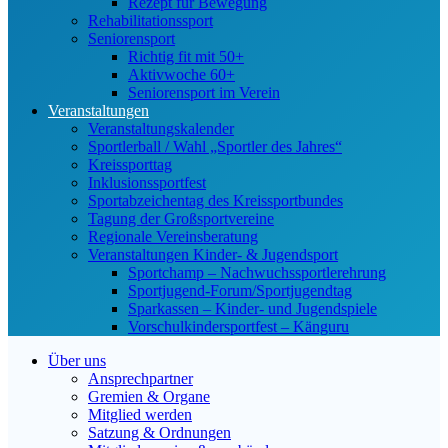
Rezept für Bewegung
Rehabilitationssport
Seniorensport
Richtig fit mit 50+
Aktivwoche 60+
Seniorensport im Verein
Veranstaltungen
Veranstaltungskalender
Sportlerball / Wahl „Sportler des Jahres“
Kreissporttag
Inklusionssportfest
Sportabzeichentag des Kreissportbundes
Tagung der Großsportvereine
Regionale Vereinsberatung
Veranstaltungen Kinder- & Jugendsport
Sportchamp – Nach­wuchs­sportler­ehrung
Sportjugend-Forum/Sport­jugend­tag
Sparkassen – Kinder- und Jugendspiele
Vorschulkindersportfest – Känguru
Über uns
Ansprechpartner
Gremien & Organe
Mitglied werden
Satzung & Ordnungen