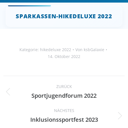
SPARKASSEN-HIKEDELUXE 2022
Sie befinden sich hier:
Kategorie:
hikedeluxe 2022
Von
ksbGalaxie
14. Oktober 2022
Album-
ZURÜCK
Navigation
Sportjugendforum 2022
Vorheriges
Album:
NÄCHSTES
Inklusionssportfest 2023
Nächstes
Album: