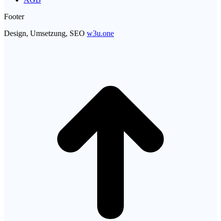
window
window
new
window
Footer
Design, Umsetzung, SEO
w3u.one
t
T