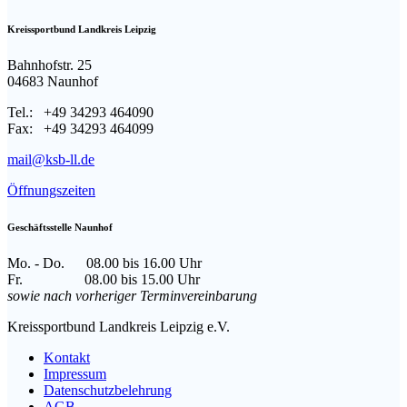
Kreissportbund Landkreis Leipzig
Bahnhofstr. 25
04683 Naunhof
Tel.: +49 34293 464090
Fax: +49 34293 464099
mail@ksb-ll.de
Öffnungszeiten
Geschäftsstelle Naunhof
Mo. - Do. 08.00 bis 16.00 Uhr
Fr. 08.00 bis 15.00 Uhr
sowie nach vorheriger Terminvereinbarung
Facebook
Instagram
E-
Kreissportbund Landkreis Leipzig e.V.
page
page
Mail
Kontakt
opens
opens
page
Impressum
in
in
opens
Datenschutzbelehrung
new
new
in
AGB