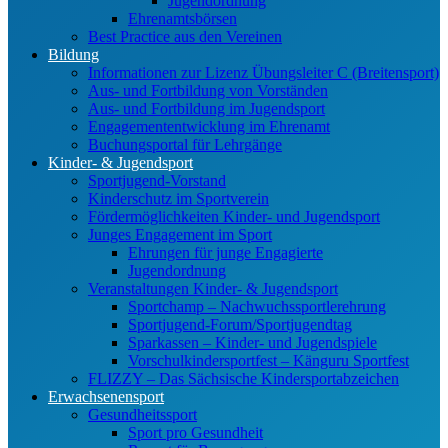
Jugendordnung
Ehrenamtsbörsen
Best Practice aus den Vereinen
Bildung
Informationen zur Lizenz Übungsleiter C (Breitensport)
Aus- und Fortbildung von Vorständen
Aus- und Fortbildung im Jugendsport
Engagemententwicklung im Ehrenamt
Buchungsportal für Lehrgänge
Kinder- & Jugendsport
Sportjugend-Vorstand
Kinderschutz im Sportverein
Fördermöglichkeiten Kinder- und Jugendsport
Junges Engagement im Sport
Ehrungen für junge Engagierte
Jugendordnung
Veranstaltungen Kinder- & Jugendsport
Sportchamp – Nach­wuchs­sportler­ehrung
Sportjugend-Forum/Sport­jugend­tag
Sparkassen – Kinder- und Jugendspiele
Vorschulkindersportfest – Känguru Sportfest
FLIZZY – Das Sächsische Kindersportabzeichen
Erwachsenensport
Gesundheitssport
Sport pro Gesundheit