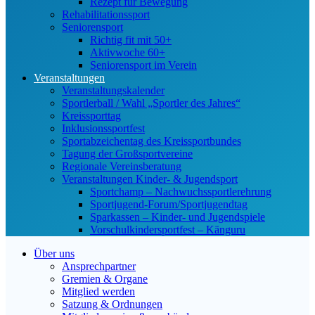
Rezept für Bewegung
Rehabilitationssport
Seniorensport
Richtig fit mit 50+
Aktivwoche 60+
Seniorensport im Verein
Veranstaltungen
Veranstaltungskalender
Sportlerball / Wahl „Sportler des Jahres“
Kreissporttag
Inklusionssportfest
Sportabzeichentag des Kreissportbundes
Tagung der Großsportvereine
Regionale Vereinsberatung
Veranstaltungen Kinder- & Jugendsport
Sportchamp – Nach­wuchs­sportler­ehrung
Sportjugend-Forum/Sport­jugend­tag
Sparkassen – Kinder- und Jugendspiele
Vorschulkindersportfest – Känguru
Über uns
Ansprechpartner
Gremien & Organe
Mitglied werden
Satzung & Ordnungen