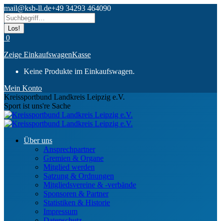
Zum
mail@ksb-ll.de
+49 34293 464090
Inhalt
Search:
springen
0
Zeige Einkaufswagen
Kasse
Keine Produkte im Einkaufswagen.
Mein Konto
Kreissportbund Landkreis Leipzig e.V.
Sport ist uns're Sache
Über uns
Ansprechpartner
Gremien & Organe
Mitglied werden
Satzung & Ordnungen
Mitgliedsvereine & -verbände
Sponsoren & Partner
Statistiken & Historie
Impressum
Datenschutz