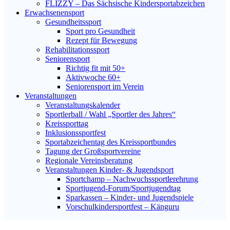
FLIZZY – Das Sächsische Kindersportabzeichen
Erwachsenensport
Gesundheitssport
Sport pro Gesundheit
Rezept für Bewegung
Rehabilitationssport
Seniorensport
Richtig fit mit 50+
Aktivwoche 60+
Seniorensport im Verein
Veranstaltungen
Veranstaltungskalender
Sportlerball / Wahl „Sportler des Jahres“
Kreissporttag
Inklusionssportfest
Sportabzeichentag des Kreissportbundes
Tagung der Großsportvereine
Regionale Vereinsberatung
Veranstaltungen Kinder- & Jugendsport
Sportchamp – Nach­wuchs­sportler­ehrung
Sportjugend-Forum/Sport­jugend­tag
Sparkassen – Kinder- und Jugendspiele
Vorschulkindersportfest – Känguru