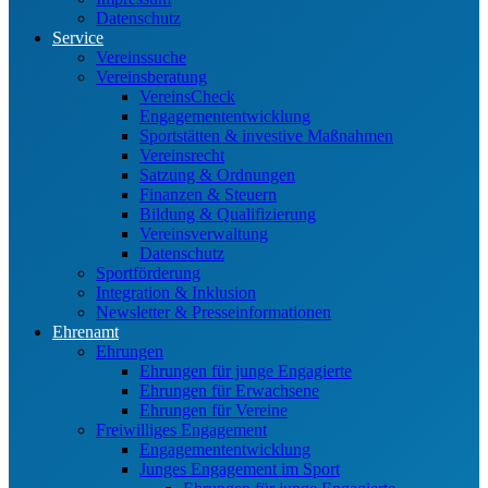
Datenschutz
Service
Vereinssuche
Vereinsberatung
VereinsCheck
Engagemententwicklung
Sportstätten & investive Maßnahmen
Vereinsrecht
Satzung & Ordnungen
Finanzen & Steuern
Bildung & Qualifizierung
Vereinsverwaltung
Datenschutz
Sportförderung
Integration & Inklusion
Newsletter & Presseinformationen
Ehrenamt
Ehrungen
Ehrungen für junge Engagierte
Ehrungen für Erwachsene
Ehrungen für Vereine
Freiwilliges Engagement
Engagemententwicklung
Junges Engagement im Sport