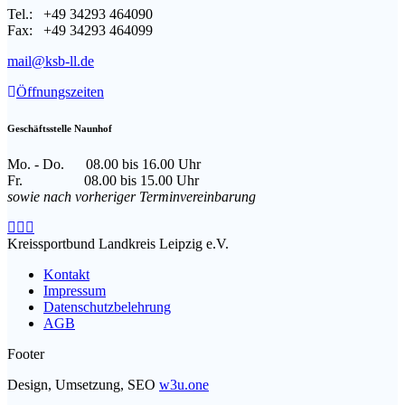
Tel.: +49 34293 464090
Fax: +49 34293 464099
mail@ksb-ll.de
Öffnungszeiten
Geschäftsstelle Naunhof
Mo. - Do. 08.00 bis 16.00 Uhr
Fr. 08.00 bis 15.00 Uhr
sowie nach vorheriger Terminvereinbarung
Facebook
Instagram
E-
page
page
Mail
Kreissportbund Landkreis Leipzig e.V.
opens
opens
page
Kontakt
in
in
opens
Impressum
new
new
in
Datenschutzbelehrung
window
window
new
AGB
window
Footer
Design, Umsetzung, SEO
w3u.one