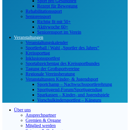
Sport pro Gesundheit
Rezept für Bewegung
Rehabilitationssport
Seniorensport
Richtig fit mit 50+
Aktivwoche 60+
Seniorensport im Verein
Veranstaltungen
Veranstaltungskalender
Sportlerball / Wahl „Sportler des Jahres“
Kreissporttag
Inklusionssportfest
Sportabzeichentag des Kreissportbundes
Tagung der Großsportvereine
Regionale Vereinsberatung
Veranstaltungen Kinder- & Jugendsport
Sportchamp – Nach­wuchs­sportler­ehrung
Sportjugend-Forum/Sport­jugend­tag
Sparkassen – Kinder- und Jugendspiele
Vorschulkindersportfest – Känguru
Über uns
Ansprechpartner
Gremien & Organe
Mitglied werden