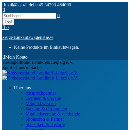
Zum
mail@ksb-ll.de
+49 34293 464090
Inhalt
Search:
springen
0
Zeige Einkaufswagen
Kasse
Keine Produkte im Einkaufswagen.
Mein Konto
Kreissportbund Landkreis Leipzig e.V.
Sport ist uns're Sache
Über uns
Ansprechpartner
Gremien & Organe
Mitglied werden
Satzung & Ordnungen
Mitgliedsvereine & -verbände
Sponsoren & Partner
Statistiken & Historie
Impressum