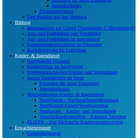
Ehrungen für junge Engagierte
Jugendordnung
Ehrenamtsbörsen
Best Practice aus den Vereinen
Bildung
Informationen zur Lizenz Übungsleiter C (Breitensport)
Aus- und Fortbildung von Vorständen
Aus- und Fortbildung im Jugendsport
Engagemententwicklung im Ehrenamt
Buchungsportal für Lehrgänge
Kinder- & Jugendsport
Sportjugend-Vorstand
Kinderschutz im Sportverein
Fördermöglichkeiten Kinder- und Jugendsport
Junges Engagement im Sport
Ehrungen für junge Engagierte
Jugendordnung
Veranstaltungen Kinder- & Jugendsport
Sportchamp – Nach­wuchs­sportler­ehrung
Sportjugend-Forum/Sport­jugend­tag
Sparkassen – Kinder- und Jugendspiele
Vorschulkindersportfest – Känguru Sportfest
FLIZZY – Das Sächsische Kindersportabzeichen
Erwachsenensport
Gesundheitssport