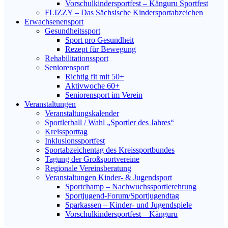
Vorschulkindersportfest – Känguru Sportfest
FLIZZY – Das Sächsische Kindersportabzeichen
Erwachsenensport
Gesundheitssport
Sport pro Gesundheit
Rezept für Bewegung
Rehabilitationssport
Seniorensport
Richtig fit mit 50+
Aktivwoche 60+
Seniorensport im Verein
Veranstaltungen
Veranstaltungskalender
Sportlerball / Wahl „Sportler des Jahres“
Kreissporttag
Inklusionssportfest
Sportabzeichentag des Kreissportbundes
Tagung der Großsportvereine
Regionale Vereinsberatung
Veranstaltungen Kinder- & Jugendsport
Sportchamp – Nach­wuchs­sportler­ehrung
Sportjugend-Forum/Sport­jugend­tag
Sparkassen – Kinder- und Jugendspiele
Vorschulkindersportfest – Känguru