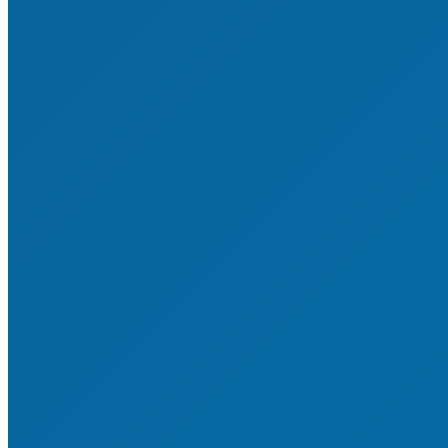
Ehrungen für junge Engagierte
Ehrungen für Erwachsene
Ehrungen für Vereine
Freiwilliges Engagement
Engagemententwicklung
Junges Engagement im Sport