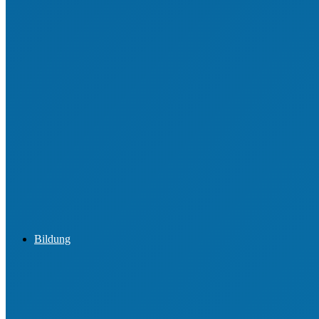
Ehrungen für junge Engagierte
Jugendordnung
Ehrenamtsbörsen
Best Practice aus den Vereinen
Bildung
Informationen zur Lizenz Übungsleiter C (Breiten