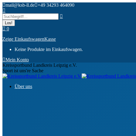
Zum
mail@ksb-ll.de
+49 34293 464090
Inhalt
Search:
springen
0
Zeige Einkaufswagen
Kasse
Keine Produkte im Einkaufswagen.
Mein Konto
Kreissportbund Landkreis Leipzig e.V.
Sport ist uns're Sache
Über uns
Ansprechpartner
Gremien & Organe