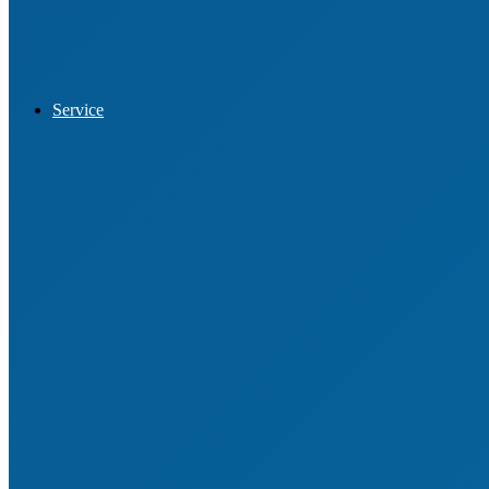
Datenschutz
Service
Vereinssuche
Vereinsberatung
VereinsCheck
Engagemententwicklung