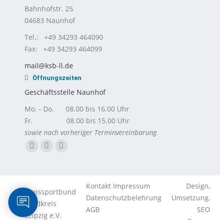
Bahnhofstr. 25
04683 Naunhof
Tel.: +49 34293 464090
Fax: +49 34293 464099
mail@ksb-ll.de
Öffnungszeiten
Geschäftsstelle Naunhof
Mo. - Do. 08.00 bis 16.00 Uhr
Fr. 08.00 bis 15.00 Uhr
sowie nach vorheriger Terminvereinbarung
Facebook
Instagram
E-
page
page
Mail
opens
opens
page
Kontakt
Impressum
Design,
in
in
opens
Kreissportbund
Datenschutzbelehrung
Umsetzung,
new
new
in
Landkreis
AGB
SEO
window
window
new
Leipzig e.V.