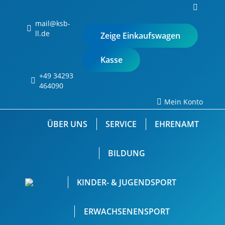
Search:
0
mail@ksb-
ll.de
Zeige Einkaufswagen
Kasse
+49 34293
Keine Produkte im
464090
Einkaufswagen.
Mein Konto
ÜBER UNS
SERVICE
EHRENAMT
BILDUNG
KINDER- & JUGENDSPORT
ERWACHSENENSPORT