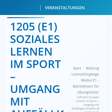
VERANSTALTUNGEN
1205 (E1)
SOZIALES
LERNEN
IM SPORT
Sie befinden sich hier:
Start
Bildung
–
Lizenzlehrgänge
Modul E1 -
UMGANG
Basiswissen für
Übungsleiter
MIT
1205 (E1) Soziales
Lernen im Sport –
Umgang mit
auffälligen Kindern (8