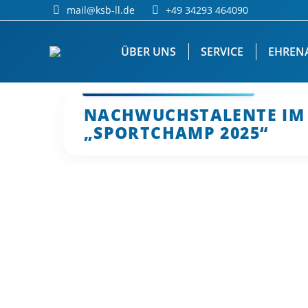
mail@ksb-ll.de
+49 34293 464090
ÜBER UNS
SERVICE
EHREN
NACHWUCHSTALENTE IM 
„SPORTCHAMP 2025“