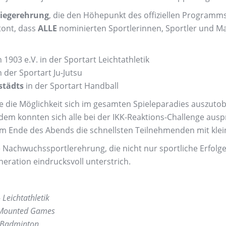
iegerehrung
, die den Höhepunkt des offiziellen Programms
tont, dass
ALLE
nominierten Sportlerinnen, Sportler und Ma
903 e.V. in der Sportart Leichtathletik
 der Sportart Ju-Jutsu
städts
in der Sportart Handball
e die Möglichkeit sich im gesamten Spieleparadies auszutobe
m konnten sich alle bei der IKK-Reaktions-Challenge auspro
am Ende des Abends die schnellsten Teilnehmenden mit kle
achwuchssportlerehrung, die nicht nur sportliche Erfolge 
ration eindrucksvoll unterstrich.
–
Leichtathletik
Mounted Games
Badminton