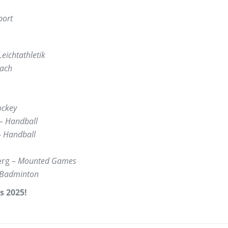
port
Leichtathletik
ach
ckey
 –
Handball
–
Handball
erg –
Mounted Games
Badminton
s 2025!