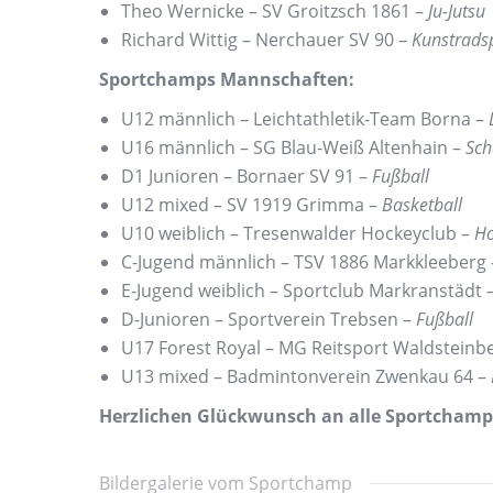
Theo Wernicke – SV Groitzsch 1861 –
Ju-Jutsu
Richard Wittig – Nerchauer SV 90 –
Kunstrads
Sportchamps Mannschaften:
U12 männlich – Leichtathletik-Team Borna –
U16 männlich – SG Blau-Weiß Altenhain –
Sch
D1 Junioren – Bornaer SV 91 –
Fußball
U12 mixed – SV 1919 Grimma –
Basketball
U10 weiblich – Tresenwalder Hockeyclub –
Ho
C-Jugend männlich – TSV 1886 Markkleeberg
E-Jugend weiblich – Sportclub Markranstädt 
D-Junioren – Sportverein Trebsen –
Fußball
U17 Forest Royal – MG Reitsport Waldsteinb
U13 mixed – Badmintonverein Zwenkau 64 –
Herzlichen Glückwunsch an alle Sportchamp
Bildergalerie vom Sportchamp