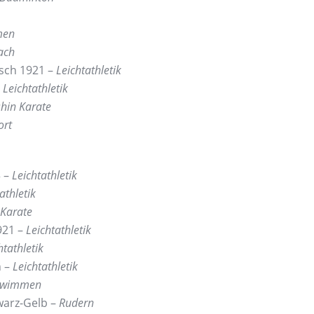
men
ach
zsch 1921 –
Leichtathletik
–
Leichtathletik
hin Karate
ort
3 –
Leichtathletik
athletik
 Karate
921 –
Leichtathletik
htathletik
n –
Leichtathletik
hwimmen
warz-Gelb –
Rudern