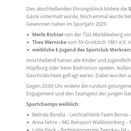
Den abschließenden Ehrungsblock bildete die
S
Gäste untermalt wurde. Noch einmal wurde be
Gewonnen haben im Sportjahr 2025:
Merle Richter
von der TSG Markkleeberg von 1
Theo Wernicke
vom SV Groitzsch 1861 e.V. in
weibliche E-Jugend des Sportclub Markran
Anschließend hatten alle Kinder und Jugendlich
Hüpfburg oder beim Badminton spielen. Außerde
Geschicklichkeit gefragt waren. Dabei wurden 
Gegen 20:00 Uhr endete die rundum gelungene N
Engagement und den Teamgeist der jungen Gene
Sportchamps weiblich:
Belinda Borella – Leichtathletik-Team Borna 
Anna Fehre – MG Reitsport Waldsteinberg –
Lotte Finck – Badmintonverein Zwenkau 64 –