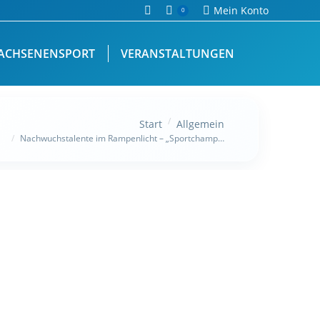
Search:
Mein Konto
0
ACHSENENSPORT
VERANSTALTUNGEN
den sich hier:
Start
Allgemein
Nachwuchstalente im Rampenlicht – „Sportchamp…