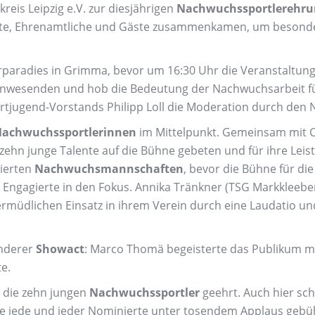
eis Leipzig e.V. zur diesjährigen
Nachwuchssportlerehru
lente, Ehrenamtliche und Gäste zusammenkamen, um besond
rparadies in Grimma, bevor um 16:30 Uhr die Veranstaltung o
nwesenden und hob die Bedeutung der Nachwuchsarbeit für
rtjugend-Vorstands Philipp Loll die Moderation durch den 
achwuchssportlerinnen
im Mittelpunkt. Gemeinsam mit Cl
ehn junge Talente auf die Bühne gebeten und für ihre Leis
nierten
Nachwuchsmannschaften
, bevor die Bühne für di
 Engagierte in den Fokus. Annika Tränkner (TSG Markkleebe
nermüdlichen Einsatz in ihrem Verein durch eine Laudatio 
onderer
Showact
: Marco Thomä begeisterte das Publikum mit
e.
 die zehn jungen
Nachwuchssportler
geehrt. Auch hier sch
e jede und jeder Nominierte unter tosendem Applaus gebü