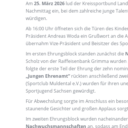
Am
25. März 2026
lud der Kreissportbund Landkr
Nachmittag ein, bei dem zahlreiche junge Ta
würdigen.
Ab 16:00 Uhr öffneten sich die Türen des Kinde
Präsident Andreas Woda ein Grußwort an die A
übernahm Vize-Präsident und Beisitzer des Spo
Im ersten Ehrungsblock standen zunächst die
N
Scholz von der Raiffeisenbank Grimma wurden z
folgte der erste Teil der Ehrung der zehn nomi
„Jungen Ehrenamt“
rückten anschließend zwei
(Sportclub Muldental e.V.) wurden für ihren u
Sportjugend Sachsen gewürdigt.
Für Abwechslung sorgte im Anschluss ein bes
staunende Gesichter und großen Applaus sorgt
Im zweiten Ehrungsblock wurden nacheinander
Nachwuchsmannschaften
an, sodass am End