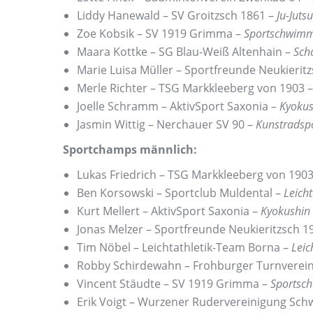
Liddy Hanewald – SV Groitzsch 1861 –
Ju-Jutsu
Zoe Kobsik – SV 1919 Grimma –
Sportschwim
Maara Kottke – SG Blau-Weiß Altenhain –
Sch
Marie Luisa Müller – Sportfreunde Neukierit
Merle Richter – TSG Markkleeberg von 1903 
Joelle Schramm – AktivSport Saxonia –
Kyokus
Jasmin Wittig – Nerchauer SV 90 –
Kunstradsp
Sportchamps männlich:
Lukas Friedrich – TSG Markkleeberg von 190
Ben Korsowski – Sportclub Muldental –
Leicht
Kurt Mellert – AktivSport Saxonia –
Kyokushin
Jonas Melzer – Sportfreunde Neukieritzsch 1
Tim Nöbel – Leichtathletik-Team Borna –
Leic
Robby Schirdewahn – Frohburger Turnverei
Vincent Stäudte – SV 1919 Grimma –
Sportsc
Erik Voigt – Wurzener Rudervereinigung Sch