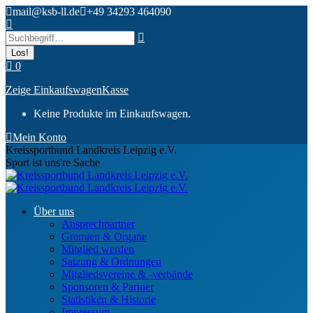
Zum
mail@ksb-ll.de
+49 34293 464090
Inhalt
Search:
springen
0
Zeige Einkaufswagen
Kasse
Keine Produkte im Einkaufswagen.
Mein Konto
Kreissportbund Landkreis Leipzig e.V.
Sport ist uns're Sache
Über uns
Ansprechpartner
Gremien & Organe
Mitglied werden
Satzung & Ordnungen
Mitgliedsvereine & -verbände
Sponsoren & Partner
Statistiken & Historie
Impressum