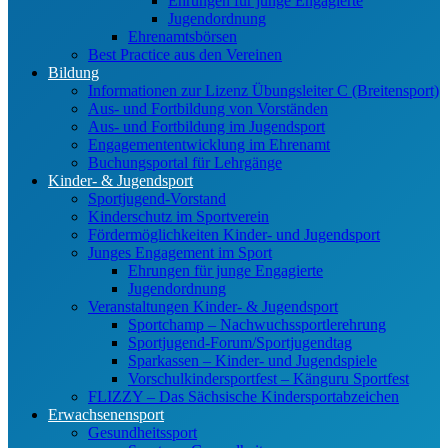
Ehrungen für junge Engagierte
Jugendordnung
Ehrenamtsbörsen
Best Practice aus den Vereinen
Bildung
Informationen zur Lizenz Übungsleiter C (Breitensport)
Aus- und Fortbildung von Vorständen
Aus- und Fortbildung im Jugendsport
Engagemententwicklung im Ehrenamt
Buchungsportal für Lehrgänge
Kinder- & Jugendsport
Sportjugend-Vorstand
Kinderschutz im Sportverein
Fördermöglichkeiten Kinder- und Jugendsport
Junges Engagement im Sport
Ehrungen für junge Engagierte
Jugendordnung
Veranstaltungen Kinder- & Jugendsport
Sportchamp – Nach­wuchs­sportler­ehrung
Sportjugend-Forum/Sport­jugend­tag
Sparkassen – Kinder- und Jugendspiele
Vorschulkindersportfest – Känguru Sportfest
FLIZZY – Das Sächsische Kindersportabzeichen
Erwachsenensport
Gesundheitssport