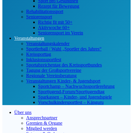
Sport pro Gesundheit
Rezept für Bewegung
Rehabilitationssport
Seniorensport
Richtig fit mit 50+
Aktivwoche 60+
Seniorensport im Verein
Veranstaltungen
Veranstaltungskalender
Sportlerball / Wahl „Sportler des Jahres“
Kreissporttag
Inklusionssportfest
Sportabzeichentag des Kreissportbundes
Tagung der Großsportvereine
Regionale Vereinsberatung
Veranstaltungen Kinder- & Jugendsport
Sportchamp – Nach­wuchs­sportler­ehrung
Sportjugend-Forum/Sport­jugend­tag
Sparkassen – Kinder- und Jugendspiele
Vorschulkindersportfest – Känguru
Über uns
Ansprechpartner
Gremien & Organe
Mitglied werden