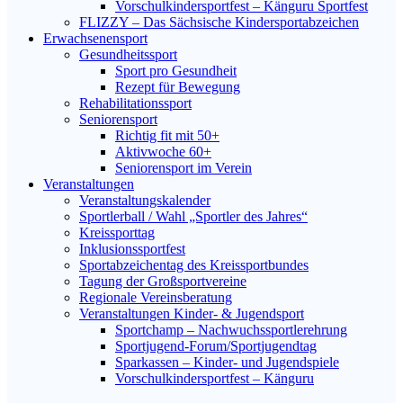
Vorschulkindersportfest – Känguru Sportfest
FLIZZY – Das Sächsische Kindersportabzeichen
Erwachsenensport
Gesundheitssport
Sport pro Gesundheit
Rezept für Bewegung
Rehabilitationssport
Seniorensport
Richtig fit mit 50+
Aktivwoche 60+
Seniorensport im Verein
Veranstaltungen
Veranstaltungskalender
Sportlerball / Wahl „Sportler des Jahres“
Kreissporttag
Inklusionssportfest
Sportabzeichentag des Kreissportbundes
Tagung der Großsportvereine
Regionale Vereinsberatung
Veranstaltungen Kinder- & Jugendsport
Sportchamp – Nach­wuchs­sportler­ehrung
Sportjugend-Forum/Sport­jugend­tag
Sparkassen – Kinder- und Jugendspiele
Vorschulkindersportfest – Känguru