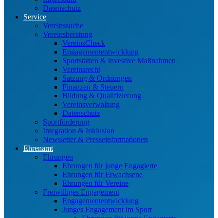
Datenschutz
Service
Vereinssuche
Vereinsberatung
VereinsCheck
Engagemententwicklung
Sportstätten & investive Maßnahmen
Vereinsrecht
Satzung & Ordnungen
Finanzen & Steuern
Bildung & Qualifizierung
Vereinsverwaltung
Datenschutz
Sportförderung
Integration & Inklusion
Newsletter & Presseinformationen
Ehrenamt
Ehrungen
Ehrungen für junge Engagierte
Ehrungen für Erwachsene
Ehrungen für Vereine
Freiwilliges Engagement
Engagemententwicklung
Junges Engagement im Sport