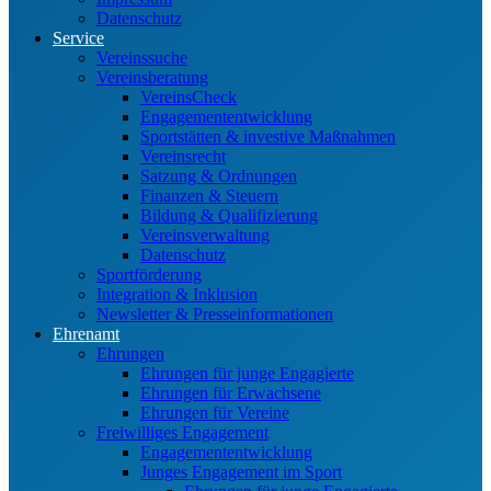
Datenschutz
Service
Vereinssuche
Vereinsberatung
VereinsCheck
Engagemententwicklung
Sportstätten & investive Maßnahmen
Vereinsrecht
Satzung & Ordnungen
Finanzen & Steuern
Bildung & Qualifizierung
Vereinsverwaltung
Datenschutz
Sportförderung
Integration & Inklusion
Newsletter & Presseinformationen
Ehrenamt
Ehrungen
Ehrungen für junge Engagierte
Ehrungen für Erwachsene
Ehrungen für Vereine
Freiwilliges Engagement
Engagemententwicklung
Junges Engagement im Sport