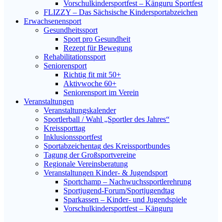
Vorschulkindersportfest – Känguru Sportfest
FLIZZY – Das Sächsische Kindersportabzeichen
Erwachsenensport
Gesundheitssport
Sport pro Gesundheit
Rezept für Bewegung
Rehabilitationssport
Seniorensport
Richtig fit mit 50+
Aktivwoche 60+
Seniorensport im Verein
Veranstaltungen
Veranstaltungskalender
Sportlerball / Wahl „Sportler des Jahres“
Kreissporttag
Inklusionssportfest
Sportabzeichentag des Kreissportbundes
Tagung der Großsportvereine
Regionale Vereinsberatung
Veranstaltungen Kinder- & Jugendsport
Sportchamp – Nach­wuchs­sportler­ehrung
Sportjugend-Forum/Sport­jugend­tag
Sparkassen – Kinder- und Jugendspiele
Vorschulkindersportfest – Känguru