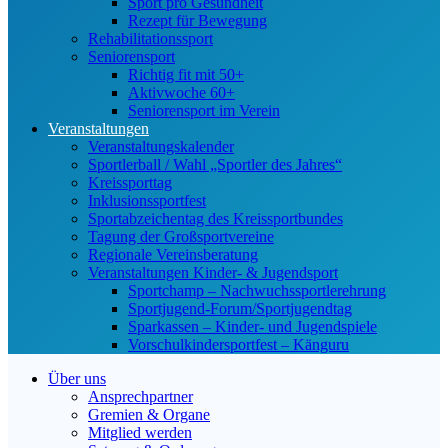
Sport pro Gesundheit
Rezept für Bewegung
Rehabilitationssport
Seniorensport
Richtig fit mit 50+
Aktivwoche 60+
Seniorensport im Verein
Veranstaltungen
Veranstaltungskalender
Sportlerball / Wahl „Sportler des Jahres“
Kreissporttag
Inklusionssportfest
Sportabzeichentag des Kreissportbundes
Tagung der Großsportvereine
Regionale Vereinsberatung
Veranstaltungen Kinder- & Jugendsport
Sportchamp – Nach­wuchs­sportler­ehrung
Sportjugend-Forum/Sport­jugend­tag
Sparkassen – Kinder- und Jugendspiele
Vorschulkindersportfest – Känguru
Über uns
Ansprechpartner
Gremien & Organe
Mitglied werden