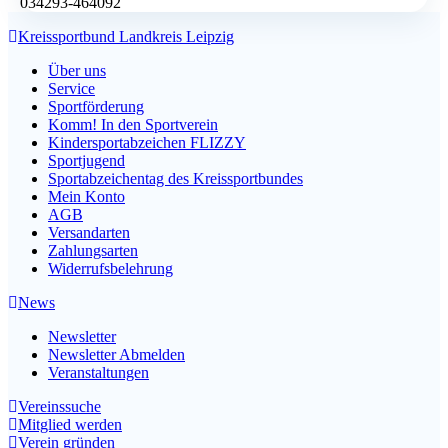
034293-464092
Kreissportbund Landkreis Leipzig
Über uns
Service
Sportförderung
Komm! In den Sportverein
Kindersportabzeichen FLIZZY
Sportjugend
Sportabzeichentag des Kreissportbundes
Mein Konto
AGB
Versandarten
Zahlungsarten
Widerrufsbelehrung
News
Newsletter
Newsletter Abmelden
Veranstaltungen
Vereinssuche
Mitglied werden
Verein gründen