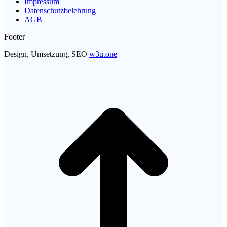
Impressum
new
new
in
Datenschutzbelehrung
window
window
new
AGB
window
Footer
Design, Umsetzung, SEO
w3u.one
t
T