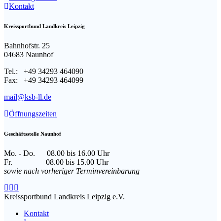
Kontakt
Kreissportbund Landkreis Leipzig
Bahnhofstr. 25
04683 Naunhof
Tel.: +49 34293 464090
Fax: +49 34293 464099
mail@ksb-ll.de
Öffnungszeiten
Geschäftsstelle Naunhof
Mo. - Do. 08.00 bis 16.00 Uhr
Fr. 08.00 bis 15.00 Uhr
sowie nach vorheriger Terminvereinbarung
Facebook
Instagram
E-
page
page
Mail
Kreissportbund Landkreis Leipzig e.V.
opens
opens
page
Kontakt
in
in
opens