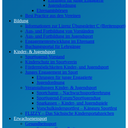
Ehrungen für junge Engagierte
Jugendordnung
Ehrenamtsbörsen
Best Practice aus den Vereinen
Bildung
Informationen zur Lizenz Übungsleiter C (Breitensport)
Aus- und Fortbildung von Vorständen
Aus- und Fortbildung im Jugendsport
Engagemententwicklung im Ehrenamt
Buchungsportal für Lehrgänge
Kinder- & Jugendsport
Sportjugend-Vorstand
Kinderschutz im Sportverein
Fördermöglichkeiten Kinder- und Jugendsport
Junges Engagement im Sport
Ehrungen für junge Engagierte
Jugendordnung
Veranstaltungen Kinder- & Jugendsport
Sportchamp – Nach­wuchs­sportler­ehrung
Sportjugend-Forum/Sport­jugend­tag
Sparkassen – Kinder- und Jugendspiele
Vorschulkindersportfest – Känguru Sportfest
FLIZZY – Das Sächsische Kindersportabzeichen
Erwachsenensport
Gesundheitssport