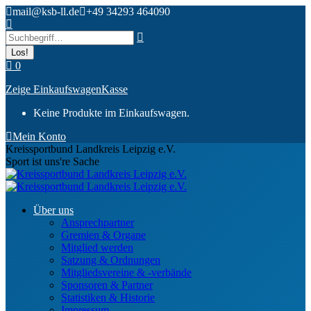
Zum
mail@ksb-ll.de
+49 34293 464090
Inhalt
Search:
springen
0
Zeige Einkaufswagen
Kasse
Keine Produkte im Einkaufswagen.
Mein Konto
Kreissportbund Landkreis Leipzig e.V.
Sport ist uns're Sache
Über uns
Ansprechpartner
Gremien & Organe
Mitglied werden
Satzung & Ordnungen
Mitgliedsvereine & -verbände
Sponsoren & Partner
Statistiken & Historie
Impressum