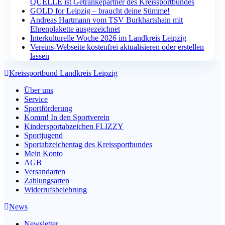
QUELLE ist Getränkepartner des Kreissportbundes
GOLD for Leipzig – braucht deine Stimme!
Andreas Hartmann vom TSV Burkhartshain mit
Ehrenplakette ausgezeichnet
Interkulturelle Woche 2026 im Landkreis Leipzig
Vereins-Webseite kostenfrei aktualisieren oder erstellen
lassen
Kreissportbund Landkreis Leipzig
Über uns
Service
Sportförderung
Komm! In den Sportverein
Kindersportabzeichen FLIZZY
Sportjugend
Sportabzeichentag des Kreissportbundes
Mein Konto
AGB
Versandarten
Zahlungsarten
Widerrufsbelehrung
News
Newsletter