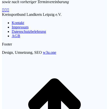
sowie nach vorheriger Terminvereinbarung
Facebook
Instagram
E-
page
page
Mail
Kreissportbund Landkreis Leipzig e.V.
opens
opens
page
Kontakt
in
in
opens
Impressum
new
new
in
Datenschutzbelehrung
window
window
new
AGB
window
Footer
Design, Umsetzung, SEO
w3u.one
t
T