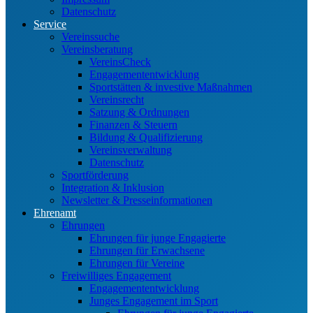
Datenschutz
Service
Vereinssuche
Vereinsberatung
VereinsCheck
Engagemententwicklung
Sportstätten & investive Maßnahmen
Vereinsrecht
Satzung & Ordnungen
Finanzen & Steuern
Bildung & Qualifizierung
Vereinsverwaltung
Datenschutz
Sportförderung
Integration & Inklusion
Newsletter & Presseinformationen
Ehrenamt
Ehrungen
Ehrungen für junge Engagierte
Ehrungen für Erwachsene
Ehrungen für Vereine
Freiwilliges Engagement
Engagemententwicklung
Junges Engagement im Sport