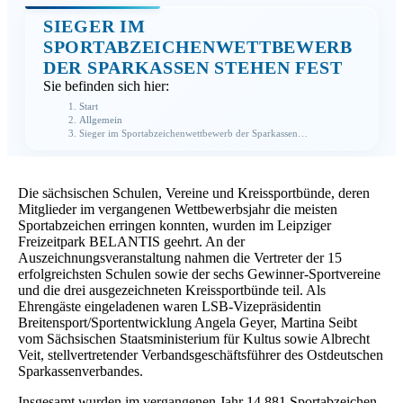
SIEGER IM
SPORTABZEICHEN­WETTBEWERB
DER SPARKASSEN STEHEN FEST
Sie befinden sich hier:
Start
Allgemein
Sieger im Sportabzeichen­wettbewerb der Sparkassen…
Die sächsischen Schulen, Vereine und Kreissportbünde, deren
Mitglieder im vergangenen Wettbewerbsjahr die meisten
Sportabzeichen erringen konnten, wurden im Leipziger
Freizeitpark BELANTIS geehrt. An der
Auszeichnungsveranstaltung nahmen die Vertreter der 15
erfolgreichsten Schulen sowie der sechs Gewinner-Sportvereine
und die drei ausgezeichneten Kreissportbünde teil. Als
Ehrengäste eingeladenen waren LSB-Vizepräsidentin
Breitensport/Sportentwicklung Angela Geyer, Martina Seibt
vom Sächsischen Staatsministerium für Kultus sowie Albrecht
Veit, stellvertretender Verbandsgeschäftsführer des Ostdeutschen
Sparkassenverbandes.
Insgesamt wurden im vergangenen Jahr 14.881 Sportabzeichen