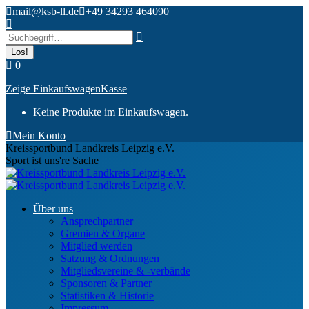
Zum
mail@ksb-ll.de
+49 34293 464090
Inhalt
Search:
springen
0
Zeige Einkaufswagen
Kasse
Keine Produkte im Einkaufswagen.
Mein Konto
Kreissportbund Landkreis Leipzig e.V.
Sport ist uns're Sache
Über uns
Ansprechpartner
Gremien & Organe
Mitglied werden
Satzung & Ordnungen
Mitgliedsvereine & -verbände
Sponsoren & Partner
Statistiken & Historie
Impressum