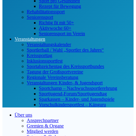
Sport pro Gesundheit
Rezept für Bewegung
Rehabilitationssport
Seniorensport
Richtig fit mit 50+
Aktivwoche 60+
Seniorensport im Verein
Veranstaltungen
Veranstaltungskalender
Sportlerball / Wahl „Sportler des Jahres“
Kreissporttag
Inklusionssportfest
Sportabzeichentag des Kreissportbundes
Tagung der Großsportvereine
Regionale Vereinsberatung
Veranstaltungen Kinder- & Jugendsport
Sportchamp – Nach­wuchs­sportler­ehrung
Sportjugend-Forum/Sport­jugend­tag
Sparkassen – Kinder- und Jugendspiele
Vorschulkindersportfest – Känguru
Über uns
Ansprechpartner
Gremien & Organe
Mitglied werden