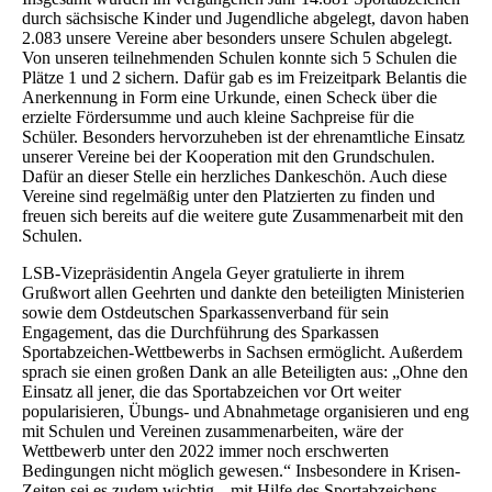
durch sächsische Kinder und Jugendliche abgelegt, davon haben
2.083 unsere Vereine aber besonders unsere Schulen abgelegt.
Von unseren teilnehmenden Schulen konnte sich 5 Schulen die
Plätze 1 und 2 sichern. Dafür gab es im Freizeitpark Belantis die
Anerkennung in Form eine Urkunde, einen Scheck über die
erzielte Fördersumme und auch kleine Sachpreise für die
Schüler. Besonders hervorzuheben ist der ehrenamtliche Einsatz
unserer Vereine bei der Kooperation mit den Grundschulen.
Dafür an dieser Stelle ein herzliches Dankeschön. Auch diese
Vereine sind regelmäßig unter den Platzierten zu finden und
freuen sich bereits auf die weitere gute Zusammenarbeit mit den
Schulen.
LSB-Vizepräsidentin Angela Geyer gratulierte in ihrem
Grußwort allen Geehrten und dankte den beteiligten Ministerien
sowie dem Ostdeutschen Sparkassenverband für sein
Engagement, das die Durchführung des Sparkassen
Sportabzeichen-Wettbewerbs in Sachsen ermöglicht. Außerdem
sprach sie einen großen Dank an alle Beteiligten aus: „Ohne den
Einsatz all jener, die das Sportabzeichen vor Ort weiter
popularisieren, Übungs- und Abnahmetage organisieren und eng
mit Schulen und Vereinen zusammenarbeiten, wäre der
Wettbewerb unter den 2022 immer noch erschwerten
Bedingungen nicht möglich gewesen.“ Insbesondere in Krisen-
Zeiten sei es zudem wichtig, „mit Hilfe des Sportabzeichens