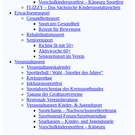
Vorschulkindersportfest – Känguru Sportfest
FLIZZY – Das Sächsische Kindersportabzeichen
Erwachsenensport
Gesundheitssport
Sport pro Gesundheit
Rezept für Bewegung
Rehabilitationssport
Seniorensport
Richtig fit mit 50+
Aktivwoche 60+
Seniorensport im Verein
Veranstaltungen
Veranstaltungskalender
Sportlerball / Wahl „Sportler des Jahres“
Kreissporttag
Inklusionssportfest
Sportabzeichentag des Kreissportbundes
Tagung der Großsportvereine
Regionale Vereinsberatung
Veranstaltungen Kinder- & Jugendsport
Sportchamp – Nach­wuchs­sportler­ehrung
Sportjugend-Forum/Sport­jugend­tag
Sparkassen – Kinder- und Jugendspiele
Vorschulkindersportfest – Känguru