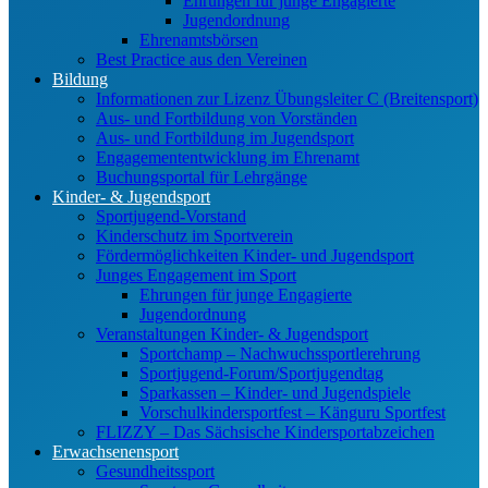
Ehrungen für junge Engagierte
Jugendordnung
Ehrenamtsbörsen
Best Practice aus den Vereinen
Bildung
Informationen zur Lizenz Übungsleiter C (Breitensport)
Aus- und Fortbildung von Vorständen
Aus- und Fortbildung im Jugendsport
Engagemententwicklung im Ehrenamt
Buchungsportal für Lehrgänge
Kinder- & Jugendsport
Sportjugend-Vorstand
Kinderschutz im Sportverein
Fördermöglichkeiten Kinder- und Jugendsport
Junges Engagement im Sport
Ehrungen für junge Engagierte
Jugendordnung
Veranstaltungen Kinder- & Jugendsport
Sportchamp – Nach­wuchs­sportler­ehrung
Sportjugend-Forum/Sport­jugend­tag
Sparkassen – Kinder- und Jugendspiele
Vorschulkindersportfest – Känguru Sportfest
FLIZZY – Das Sächsische Kindersportabzeichen
Erwachsenensport
Gesundheitssport