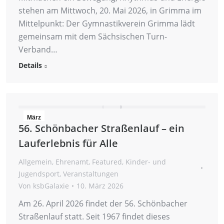
stehen am Mittwoch, 20. Mai 2026, in Grimma im
Mittelpunkt: Der Gymnastikverein Grimma lädt
gemeinsam mit dem Sächsischen Turn-
Verband…
Details
März
56. Schönbacher Straßenlauf – ein
10
Lauferlebnis für Alle
2026
Allgemein
,
Ehrenamt
,
Featured
,
Kinder- und
Jugendsport
,
Veranstaltungen
Von
ksbGalaxie
10. März 2026
Am 26. April 2026 findet der 56. Schönbacher
Straßenlauf statt. Seit 1967 findet dieses