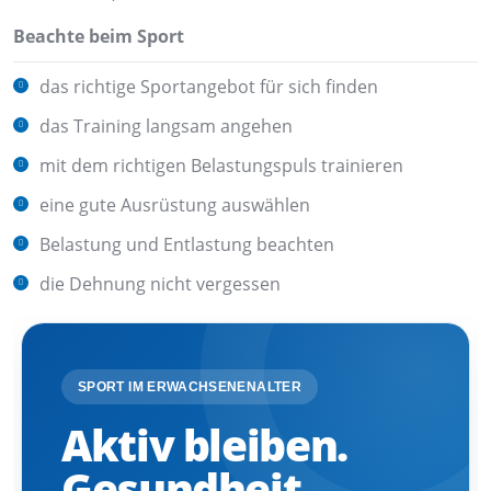
Beachte beim Sport
das richtige Sportangebot für sich finden
das Training langsam angehen
mit dem richtigen Belastungspuls trainieren
eine gute Ausrüstung auswählen
Belastung und Entlastung beachten
die Dehnung nicht vergessen
SPORT IM ERWACHSENENALTER
Aktiv bleiben.
Gesundheit