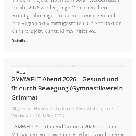
im Jahr 2026 wieder junge Menschen dazu
ermutigt, ihre eigenen Ideen umzusetzen und
ihre Region aktiv mitzugestalten. Ob Sportaktion,
Kulturprojekt, Kunst, Klima-Initiative…
Details
März
GYMWELT-Abend 2026 – Gesund und
16
fit durch Bewegung (Gymnastikverein
2026
Grimma)
Allgemein
,
Ehrenamt
,
Featured
,
Veranstaltungen
Von
ksb-ll
16. März 2026
GYMWELT-Sportabend Grimma 2026 lädt zum
Mitmachen ein Bewegung, Rhythmus und Energie