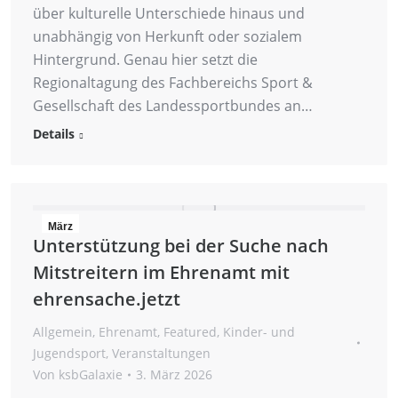
über kulturelle Unterschiede hinaus und
unabhängig von Herkunft oder sozialem
Hintergrund. Genau hier setzt die
Regionaltagung des Fachbereichs Sport &
Gesellschaft des Landessportbundes an…
Details
März
Unterstützung bei der Suche nach
3
Mitstreitern im Ehrenamt mit
2026
ehrensache.jetzt
Allgemein
,
Ehrenamt
,
Featured
,
Kinder- und
Jugendsport
,
Veranstaltungen
Von
ksbGalaxie
3. März 2026