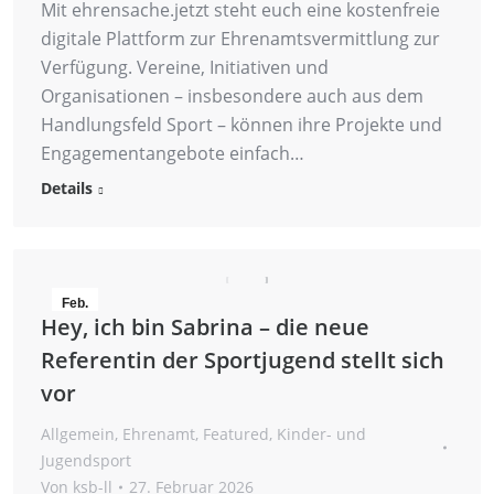
Mit ehrensache.jetzt steht euch eine kostenfreie
digitale Plattform zur Ehrenamtsvermittlung zur
Verfügung. Vereine, Initiativen und
Organisationen – insbesondere auch aus dem
Handlungsfeld Sport – können ihre Projekte und
Engagementangebote einfach…
Details
Feb.
Hey, ich bin Sabrina – die neue
27
Referentin der Sportjugend stellt sich
2026
vor
Allgemein
,
Ehrenamt
,
Featured
,
Kinder- und
Jugendsport
Von
ksb-ll
27. Februar 2026