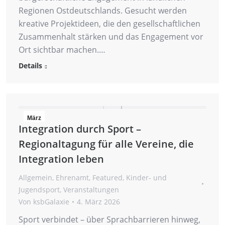
Regionen Ostdeutschlands. Gesucht werden
kreative Projektideen, die den gesellschaftlichen
Zusammenhalt stärken und das Engagement vor
Ort sichtbar machen.…
Details
März
Integration durch Sport –
4
Regionaltagung für alle Vereine, die
2026
Integration leben
Allgemein
,
Ehrenamt
,
Featured
,
Kinder- und
Jugendsport
,
Veranstaltungen
Von
ksbGalaxie
4. März 2026
Sport verbindet – über Sprachbarrieren hinweg,