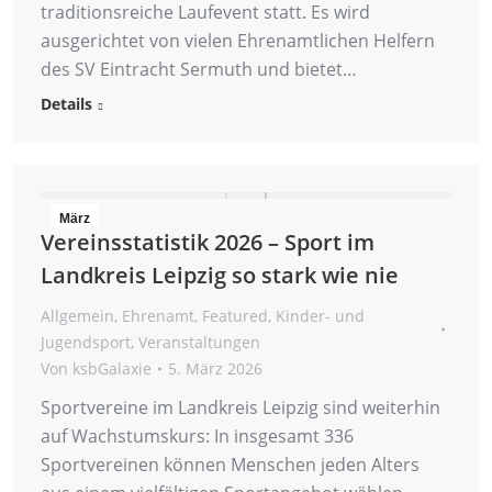
traditionsreiche Laufevent statt. Es wird
ausgerichtet von vielen Ehrenamtlichen Helfern
des SV Eintracht Sermuth und bietet…
Details
März
Vereinsstatistik 2026 – Sport im
5
Landkreis Leipzig so stark wie nie
2026
Allgemein
,
Ehrenamt
,
Featured
,
Kinder- und
Jugendsport
,
Veranstaltungen
Von
ksbGalaxie
5. März 2026
Sportvereine im Landkreis Leipzig sind weiterhin
auf Wachstumskurs: In insgesamt 336
Sportvereinen können Menschen jeden Alters