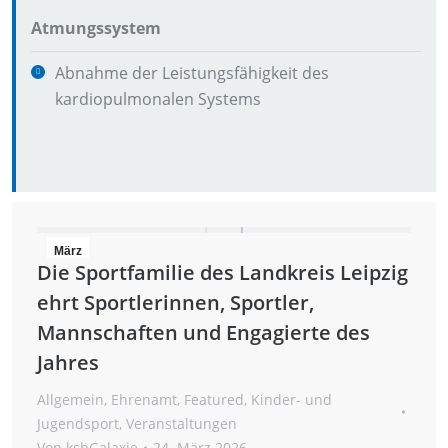
Atmungssystem
Abnahme der Leistungsfähigkeit des
kardiopulmonalen Systems
März
Die Sportfamilie des Landkreis Leipzig
24
ehrt Sportlerinnen, Sportler,
2026
Mannschaften und Engagierte des
Jahres
Allgemein
,
Ehrenamt
,
Featured
,
Kinder- und
Jugendsport
,
Veranstaltungen
Von
ksbGalaxie
24. März 2026