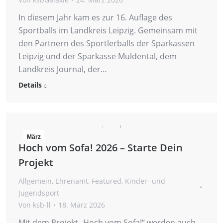
In diesem Jahr kam es zur 16. Auflage des
Sportballs im Landkreis Leipzig. Gemeinsam mit
den Partnern des Sportlerballs der Sparkassen
Leipzig und der Sparkasse Muldental, dem
Landkreis Journal, der…
Details
März
Hoch vom Sofa! 2026 – Starte Dein
18
Projekt
2026
Allgemein
,
Ehrenamt
,
Featured
,
Kinder- und
Jugendsport
Von
ksb-ll
18. März 2026
Mit dem Projekt „Hoch vom Sofa!“ werden auch