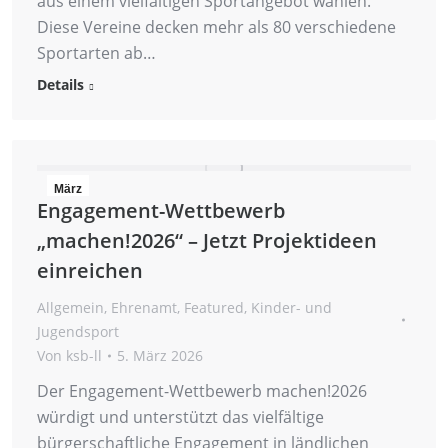
aus einem vielfältigen Sportangebot wählen.
Diese Vereine decken mehr als 80 verschiedene
Sportarten ab…
Details
März
Engagement-Wettbewerb
5
„machen!2026“ – Jetzt Projektideen
2026
einreichen
Allgemein
,
Ehrenamt
,
Featured
,
Kinder- und
Jugendsport
Von
ksb-ll
5. März 2026
Der Engagement-Wettbewerb machen!2026
würdigt und unterstützt das vielfältige
bürgerschaftliche Engagement in ländlichen