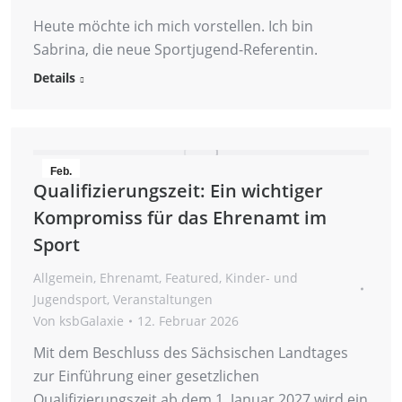
Heute möchte ich mich vorstellen. Ich bin
Sabrina, die neue Sportjugend-Referentin.
Details
Feb.
Qualifizierungszeit: Ein wichtiger
12
Kompromiss für das Ehrenamt im
2026
Sport
Allgemein
,
Ehrenamt
,
Featured
,
Kinder- und
Jugendsport
,
Veranstaltungen
Von
ksbGalaxie
12. Februar 2026
Mit dem Beschluss des Sächsischen Landtages
zur Einführung einer gesetzlichen
Qualifizierungszeit ab dem 1. Januar 2027 wird ein