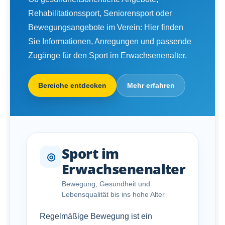
Rehabilitationssport, Seniorensport oder
Bewegungsangebote im Verein: Hier finden
Sie Informationen, Anregungen und passende
Zugänge für den Sport im Erwachsenenalter.
Bereiche entdecken
Mehr erfahren
Sport im
◎
Erwachsenenalter
Bewegung, Gesundheit und
Lebensqualität bis ins hohe Alter
Regelmäßige Bewegung ist ein