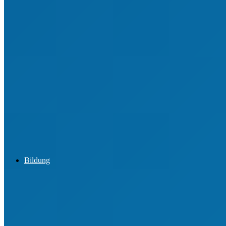
Ehrungen für junge Engagierte
Jugendordnung
Ehrenamtsbörsen
Best Practice aus den Vereinen
Bildung
Informationen zur Lizenz Übungsleiter C (Breiten