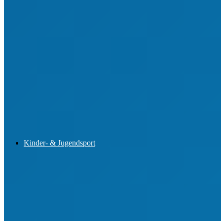
Aus- und Fortbildung von Vorständen
Aus- und Fortbildung im Jugendsport
Engagemententwicklung im Ehrenamt
Buchungsportal für Lehrgänge
Kinder- & Jugendsport
Sportjugend-Vorstand
Kinderschutz im Sportverein