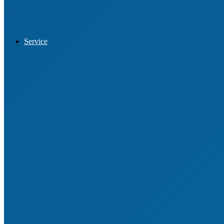
Datenschutz
Service
Vereinssuche
Vereinsberatung
VereinsCheck
Engagemententwicklung