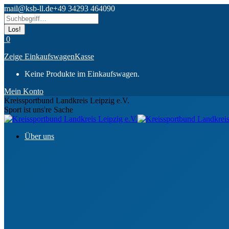
Zum
mail@ksb-ll.de
+49 34293 464090
Inhalt
Search:
springen
0
Zeige Einkaufswagen
Kasse
Keine Produkte im Einkaufswagen.
Mein Konto
Kreissportbund Landkreis Leipzig e.V.
Sport ist uns're Sache
Über uns
Ansprechpartner
Gremien & Organe