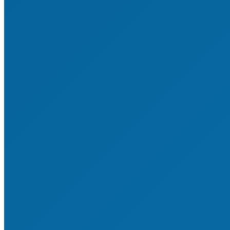
Ehrungen für junge Engagierte
Ehrungen für Erwachsene
Ehrungen für Vereine
Freiwilliges Engagement
Engagemententwicklung
Junges Engagement im Sport