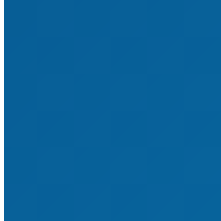
Sportstätten & investive Maßnahmen
Vereinsrecht
Satzung & Ordnungen
Finanzen & Steuern
Bildung & Qualifizierung
Vereinsverwaltung
Datenschutz